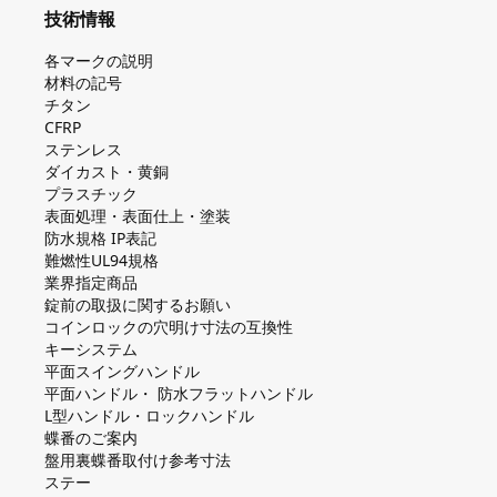
技術情報
各マークの説明
材料の記号
チタン
CFRP
ステンレス
ダイカスト・⻩銅
プラスチック
表面処理・表面仕上・塗装
防⽔規格 IP表記
難燃性UL94規格
業界指定商品
錠前の取扱に関するお願い
コインロックの⽳明け⼨法の互換性
キーシステム
平⾯スイングハンドル
平⾯ハンドル・ 防⽔フラットハンドル
L型ハンドル・ロックハンドル
蝶番のご案内
盤⽤裏蝶番取付け参考⼨法
ステー