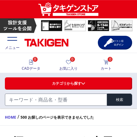
ゲスト様
ログイン
メニュー
0
0
0
価格一覧
CADデータ
お気に入り
カート
選定ツール
カテゴリから探す
製品カタログ
検索
ハンドル・取手・つまみ・周辺機器
FA・A
CAD一覧
/
HOME
500 お探しのページを表示できませんでした
蝶番・ステー・周辺機器
サポート・お問合せ
FB・B