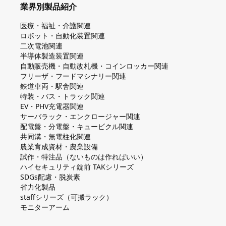
業界別製品紹介
医療・福祉・介護関連
ロボット・自動化装置関連
二次電池関連
半導体製造装置関連
自動販売機・自動改札機・コインロッカー関連
フリーザ・フードマシナリー関連
鉄道車両・駅舎関連
特装・バス・トラック関連
EV・PHV充電器関連
サーバラック・エンクロージャー関連
配電盤・分電盤・キュービクル関連
共同溝・無電柱化関連
農業育成資材・農業設備
試作・特注品（ないものは作ればいい）
ハイセキュリティ錠前 TAKシリーズ
SDGs配慮・脱炭素
省力化製品
staffシリーズ（可搬ラック）
モニターアーム