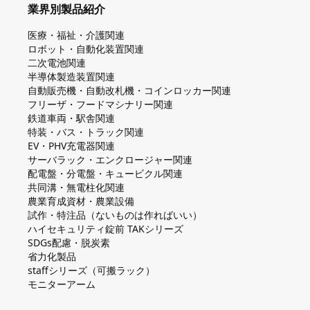
業界別製品紹介
医療・福祉・介護関連
ロボット・自動化装置関連
二次電池関連
半導体製造装置関連
自動販売機・自動改札機・コインロッカー関連
フリーザ・フードマシナリー関連
鉄道車両・駅舎関連
特装・バス・トラック関連
EV・PHV充電器関連
サーバラック・エンクロージャー関連
配電盤・分電盤・キュービクル関連
共同溝・無電柱化関連
農業育成資材・農業設備
試作・特注品（ないものは作ればいい）
ハイセキュリティ錠前 TAKシリーズ
SDGs配慮・脱炭素
省力化製品
staffシリーズ（可搬ラック）
モニターアーム