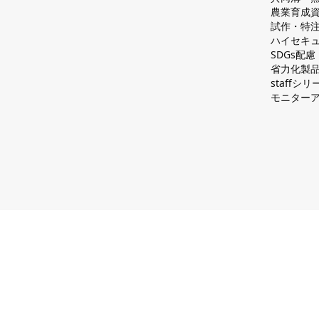
農業育成
試作・特
ハイセキュ
SDGs配
省力化製
staff
モニター