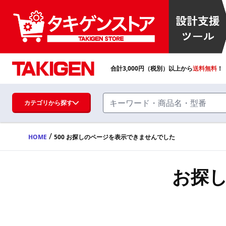
合計
3,000
円（税別）以上から
送料無料
！
カテゴリから探す
/
HOME
500 お探しのページを表示できませんでした
ハンドル・取手・つまみ・周辺機器
FA・A
お探
蝶番・ステー・周辺機器
FB・B
ファスナー・ラッチ錠・キャッチ・錠前
装置・周辺機器