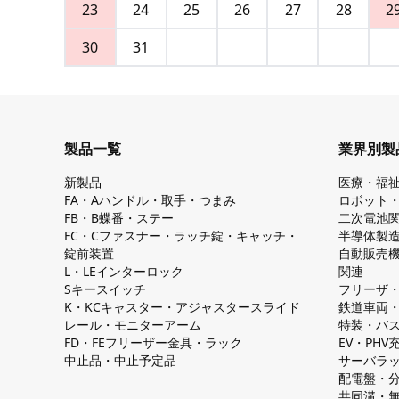
23
24
25
26
27
28
2
30
31
製品一覧
業界別製
新製品
医療・福
FA・Aハンドル・取手・つまみ
ロボット
FB・B蝶番・ステー
二次電池
FC・Cファスナー・ラッチ錠・キャッチ・
半導体製
錠前装置
自動販売
L・LEインターロック
関連
Sキースイッチ
フリーザ
K・KCキャスター・アジャスタースライド
鉄道車両
レール・モニターアーム
特装・バ
FD・FEフリーザー金具・ラック
EV・PH
中止品・中止予定品
サーバラ
配電盤・
共同溝・