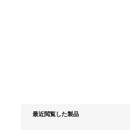
FC・C
電気錠・インターロック
L・LE
キースイッチ
S
キャスター・アジャスター・スライドレ
ール・モニターアーム
K・KC
断熱・ライト・ラック
FD・FE
最近閲覧した製品