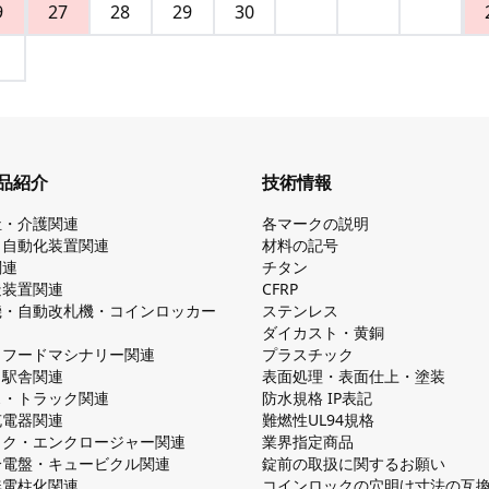
9
27
28
29
30
品紹介
技術情報
祉・介護関連
各マークの説明
・自動化装置関連
材料の記号
関連
チタン
造装置関連
CFRP
機・自動改札機・コインロッカー
ステンレス
ダイカスト・⻩銅
・フードマシナリー関連
プラスチック
・駅舎関連
表面処理・表面仕上・塗装
ス・トラック関連
防⽔規格 IP表記
V充電器関連
難燃性UL94規格
ック・エンクロージャー関連
業界指定商品
分電盤・キュービクル関連
錠前の取扱に関するお願い
無電柱化関連
コインロックの⽳明け⼨法の互