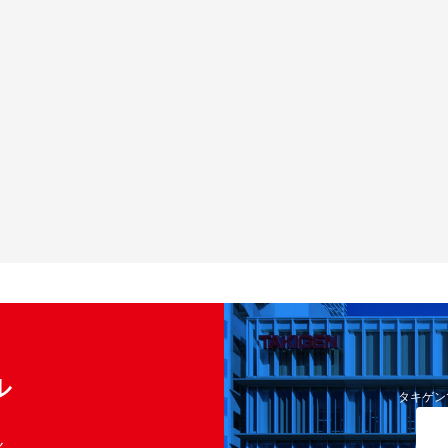
ル
タキゲン
く