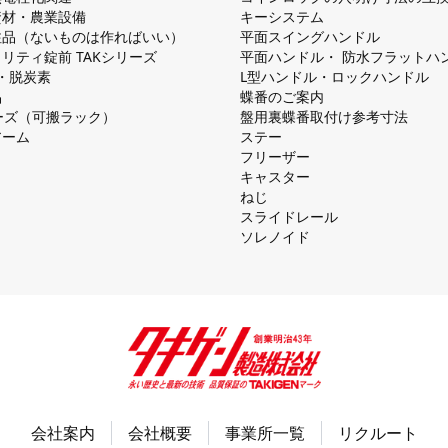
資材・農業設備
キーシステム
注品（ないものは作ればいい）
平⾯スイングハンドル
リティ錠前 TAKシリーズ
平⾯ハンドル・ 防⽔フラットハ
慮・脱炭素
L型ハンドル・ロックハンドル
品
蝶番のご案内
シリーズ（可搬ラック）
盤⽤裏蝶番取付け参考⼨法
アーム
ステー
フリーザー
キャスター
ねじ
スライドレール
ソレノイド
会社案内
会社概要
事業所一覧
リクルート