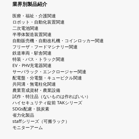
業界別製品紹介
医療・福祉・介護関連
ロボット・自動化装置関連
二次電池関連
半導体製造装置関連
自動販売機・自動改札機・コインロッカー関連
フリーザ・フードマシナリー関連
鉄道車両・駅舎関連
特装・バス・トラック関連
EV・PHV充電器関連
サーバラック・エンクロージャー関連
配電盤・分電盤・キュービクル関連
共同溝・無電柱化関連
農業育成資材・農業設備
試作・特注品（ないものは作ればいい）
ハイセキュリティ錠前 TAKシリーズ
SDGs配慮・脱炭素
省力化製品
staffシリーズ（可搬ラック）
モニターアーム