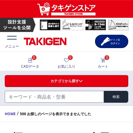
ゲスト様
ログイン
メニュー
0
0
0
価格一覧
CADデータ
お気に入り
カート
選定ツール
カテゴリから探す
製品カタログ
検索
ハンドル・取手・つまみ・周辺機器
FA・A
CAD一覧
/
HOME
500 お探しのページを表示できませんでした
蝶番・ステー・周辺機器
サポート・お問合せ
FB・B