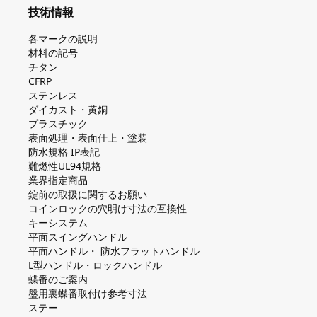
技術情報
各マークの説明
材料の記号
チタン
CFRP
ステンレス
ダイカスト・⻩銅
プラスチック
表面処理・表面仕上・塗装
防⽔規格 IP表記
難燃性UL94規格
業界指定商品
錠前の取扱に関するお願い
コインロックの⽳明け⼨法の互換性
キーシステム
平⾯スイングハンドル
平⾯ハンドル・ 防⽔フラットハンドル
L型ハンドル・ロックハンドル
蝶番のご案内
盤⽤裏蝶番取付け参考⼨法
ステー