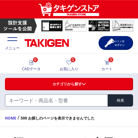
ゲスト様
ログイン
メニュー
0
0
0
価格一覧
CADデータ
お気に入り
カート
選定ツール
カテゴリから探す
製品カタログ
検索
ハンドル・取手・つまみ・周辺機器
FA・A
CAD一覧
/
HOME
500 お探しのページを表示できませんでした
蝶番・ステー・周辺機器
サポート・お問合せ
FB・B