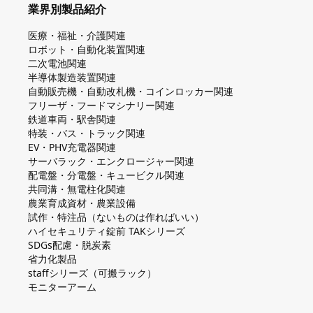
業界別製品紹介
医療・福祉・介護関連
ロボット・自動化装置関連
二次電池関連
半導体製造装置関連
自動販売機・自動改札機・コインロッカー関連
フリーザ・フードマシナリー関連
鉄道車両・駅舎関連
特装・バス・トラック関連
EV・PHV充電器関連
サーバラック・エンクロージャー関連
配電盤・分電盤・キュービクル関連
共同溝・無電柱化関連
農業育成資材・農業設備
試作・特注品（ないものは作ればいい）
ハイセキュリティ錠前 TAKシリーズ
SDGs配慮・脱炭素
省力化製品
staffシリーズ（可搬ラック）
モニターアーム