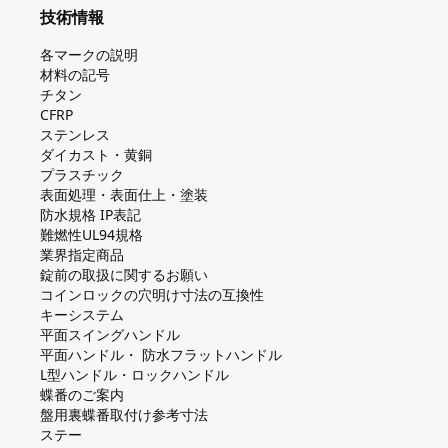
技術情報
各マークの説明
材料の記号
チタン
CFRP
ステンレス
ダイカスト・⻩銅
プラスチック
表面処理・表面仕上・塗装
防⽔規格 IP表記
難燃性UL94規格
業界指定商品
錠前の取扱に関するお願い
コインロックの⽳明け⼨法の互換性
キーシステム
平⾯スイングハンドル
平⾯ハンドル・ 防⽔フラットハンドル
L型ハンドル・ロックハンドル
蝶番のご案内
盤⽤裏蝶番取付け参考⼨法
ステー