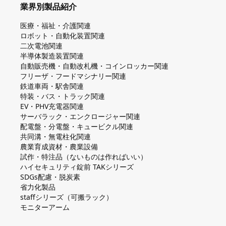
業界別製品紹介
医療・福祉・介護関連
ロボット・自動化装置関連
二次電池関連
半導体製造装置関連
自動販売機・自動改札機・コインロッカー関連
フリーザ・フードマシナリー関連
鉄道車両・駅舎関連
特装・バス・トラック関連
EV・PHV充電器関連
サーバラック・エンクロージャー関連
配電盤・分電盤・キュービクル関連
共同溝・無電柱化関連
農業育成資材・農業設備
試作・特注品（ないものは作ればいい）
ハイセキュリティ錠前 TAKシリーズ
SDGs配慮・脱炭素
省力化製品
staffシリーズ（可搬ラック）
モニターアーム