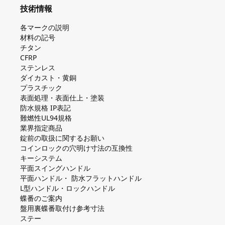
技術情報
各マークの説明
材料の記号
チタン
CFRP
ステンレス
ダイカスト・⻩銅
プラスチック
表面処理・表面仕上・塗装
防⽔規格 IP表記
難燃性UL94規格
業界指定商品
錠前の取扱に関するお願い
コインロックの⽳明け⼨法の互換性
キーシステム
平⾯スイングハンドル
平⾯ハンドル・ 防⽔フラットハンドル
L型ハンドル・ロックハンドル
蝶番のご案内
盤⽤裏蝶番取付け参考⼨法
ステー