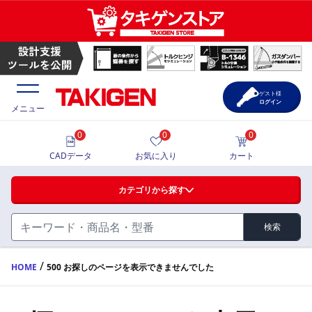
ゲスト様
ログイン
メニュー
0
0
0
価格一覧
CADデータ
お気に入り
カート
選定ツール
カテゴリから探す
製品カタログ
検索
ハンドル・取手・つまみ・周辺機器
FA・A
CAD一覧
/
HOME
500 お探しのページを表示できませんでした
蝶番・ステー・周辺機器
サポート・お問合せ
FB・B