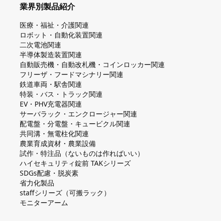
業界別製品紹介
医療・福祉・介護関連
ロボット・自動化装置関連
二次電池関連
半導体製造装置関連
自動販売機・自動改札機・コインロッカー関連
フリーザ・フードマシナリー関連
鉄道車両・駅舎関連
特装・バス・トラック関連
EV・PHV充電器関連
サーバラック・エンクロージャー関連
配電盤・分電盤・キュービクル関連
共同溝・無電柱化関連
農業育成資材・農業設備
試作・特注品（ないものは作ればいい）
ハイセキュリティ錠前 TAKシリーズ
SDGs配慮・脱炭素
省力化製品
staffシリーズ（可搬ラック）
モニターアーム