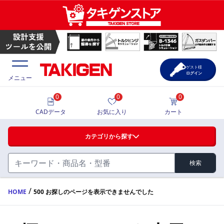
ゲスト様
ログイン
メニュー
0
0
0
価格一覧
CADデータ
お気に入り
カート
選定ツール
カテゴリから探す
製品カタログ
検索
ハンドル・取手・つまみ・周辺機器
FA・A
CAD一覧
/
HOME
500 お探しのページを表示できませんでした
蝶番・ステー・周辺機器
サポート・お問合せ
FB・B