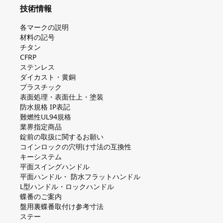
技術情報
各マークの説明
材料の記号
チタン
CFRP
ステンレス
ダイカスト・⻩銅
プラスチック
表面処理・表面仕上・塗装
防⽔規格 IP表記
難燃性UL94規格
業界指定商品
錠前の取扱に関するお願い
コインロックの⽳明け⼨法の互換性
キーシステム
平⾯スイングハンドル
平⾯ハンドル・ 防⽔フラットハンドル
L型ハンドル・ロックハンドル
蝶番のご案内
盤⽤裏蝶番取付け参考⼨法
ステー