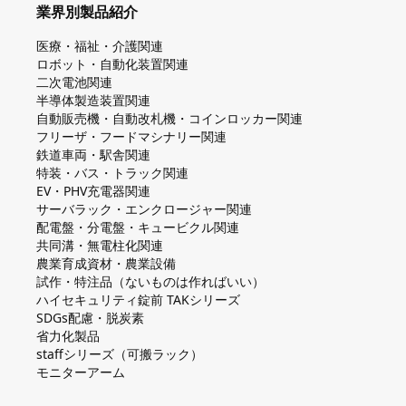
業界別製品紹介
医療・福祉・介護関連
ロボット・自動化装置関連
二次電池関連
半導体製造装置関連
自動販売機・自動改札機・コインロッカー関連
フリーザ・フードマシナリー関連
鉄道車両・駅舎関連
特装・バス・トラック関連
EV・PHV充電器関連
サーバラック・エンクロージャー関連
配電盤・分電盤・キュービクル関連
共同溝・無電柱化関連
農業育成資材・農業設備
試作・特注品（ないものは作ればいい）
ハイセキュリティ錠前 TAKシリーズ
SDGs配慮・脱炭素
省力化製品
staffシリーズ（可搬ラック）
モニターアーム