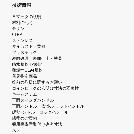
技術情報
各マークの説明
材料の記号
チタン
CFRP
ステンレス
ダイカスト・⻩銅
プラスチック
表面処理・表面仕上・塗装
防⽔規格 IP表記
難燃性UL94規格
業界指定商品
錠前の取扱に関するお願い
コインロックの⽳明け⼨法の互換性
キーシステム
平⾯スイングハンドル
平⾯ハンドル・ 防⽔フラットハンドル
L型ハンドル・ロックハンドル
蝶番のご案内
盤⽤裏蝶番取付け参考⼨法
ステー