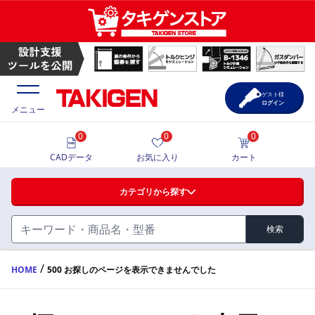
ゲスト様
ログイン
メニュー
0
0
0
価格一覧
CADデータ
お気に入り
カート
選定ツール
カテゴリから探す
製品カタログ
検索
ハンドル・取手・つまみ・周辺機器
FA・A
CAD一覧
/
HOME
500 お探しのページを表示できませんでした
蝶番・ステー・周辺機器
サポート・お問合せ
FB・B