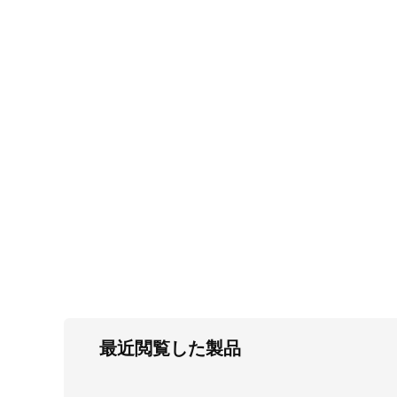
FC・C
電気錠・インターロック
L・LE
キースイッチ
S
キャスター・アジャスター・スライドレ
ール・モニターアーム
K・KC
断熱・ライト・ラック
FD・FE
最近閲覧した製品