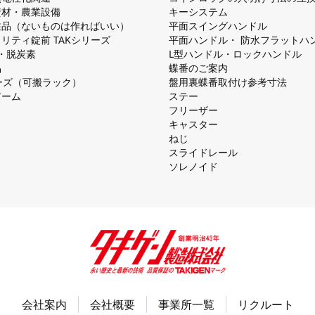
資材・農業設備
キーシステム
注品（ないものは作ればいい）
平⾯スイングハンドル
リティ錠前 TAKシリーズ
平⾯ハンドル・ 防⽔フラットハ
慮・脱炭素
L型ハンドル・ロックハンドル
品
蝶番のご案内
シリーズ（可搬ラック）
盤⽤裏蝶番取付け参考⼨法
アーム
ステー
フリーザー
キャスター
ねじ
スライドレール
ソレノイド
会社案内
会社概要
事業所一覧
リクルート