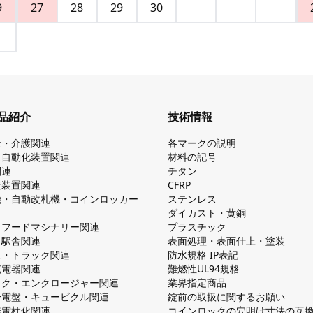
9
27
28
29
30
品紹介
技術情報
祉・介護関連
各マークの説明
・自動化装置関連
材料の記号
関連
チタン
造装置関連
CFRP
機・自動改札機・コインロッカー
ステンレス
ダイカスト・⻩銅
・フードマシナリー関連
プラスチック
・駅舎関連
表面処理・表面仕上・塗装
ス・トラック関連
防⽔規格 IP表記
V充電器関連
難燃性UL94規格
ック・エンクロージャー関連
業界指定商品
分電盤・キュービクル関連
錠前の取扱に関するお願い
無電柱化関連
コインロックの⽳明け⼨法の互