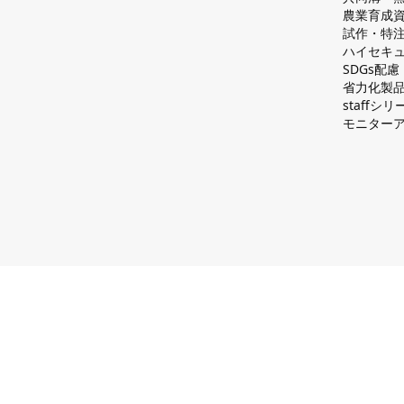
農業育成
試作・特
ハイセキュ
SDGs配
省力化製
staff
モニター