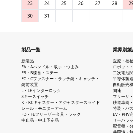
23
24
25
26
27
28
2
30
31
製品一覧
業界別製
新製品
医療・福
FA・Aハンドル・取手・つまみ
ロボット
FB・B蝶番・ステー
二次電池
FC・Cファスナー・ラッチ錠・キャッチ・
半導体製
錠前装置
自動販売
L・LEインターロック
関連
Sキースイッチ
フリーザ
K・KCキャスター・アジャスタースライド
鉄道車両
レール・モニターアーム
特装・バ
FD・FEフリーザー金具・ラック
EV・PH
中止品・中止予定品
サーバラ
配電盤・
共同溝・