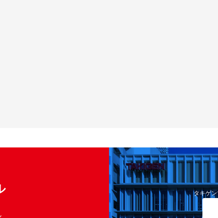
ル
タキゲン
く