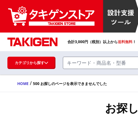
合計
3,000
円（税別）以上から
送料無料
！
カテゴリから探す
/
HOME
500 お探しのページを表示できませんでした
ハンドル・取手・つまみ・周辺機器
FA・A
お探
蝶番・ステー・周辺機器
FB・B
ファスナー・ラッチ錠・キャッチ・錠前
装置・周辺機器