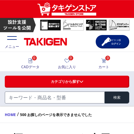
ゲスト様
ログイン
メニュー
0
0
0
価格一覧
CADデータ
お気に入り
カート
選定ツール
カテゴリから探す
製品カタログ
検索
ハンドル・取手・つまみ・周辺機器
FA・A
CAD一覧
/
HOME
500 お探しのページを表示できませんでした
蝶番・ステー・周辺機器
サポート・お問合せ
FB・B