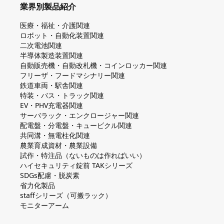
業界別製品紹介
医療・福祉・介護関連
ロボット・自動化装置関連
二次電池関連
半導体製造装置関連
自動販売機・自動改札機・コインロッカー関連
フリーザ・フードマシナリー関連
鉄道車両・駅舎関連
特装・バス・トラック関連
EV・PHV充電器関連
サーバラック・エンクロージャー関連
配電盤・分電盤・キュービクル関連
共同溝・無電柱化関連
農業育成資材・農業設備
試作・特注品（ないものは作ればいい）
ハイセキュリティ錠前 TAKシリーズ
SDGs配慮・脱炭素
省力化製品
staffシリーズ（可搬ラック）
モニターアーム