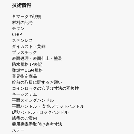
技術情報
各マークの説明
材料の記号
チタン
CFRP
ステンレス
ダイカスト・⻩銅
プラスチック
表面処理・表面仕上・塗装
防⽔規格 IP表記
難燃性UL94規格
業界指定商品
錠前の取扱に関するお願い
コインロックの⽳明け⼨法の互換性
キーシステム
平⾯スイングハンドル
平⾯ハンドル・ 防⽔フラットハンドル
L型ハンドル・ロックハンドル
蝶番のご案内
盤⽤裏蝶番取付け参考⼨法
ステー