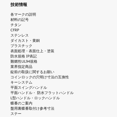
技術情報
各マークの説明
材料の記号
チタン
CFRP
ステンレス
ダイカスト・⻩銅
プラスチック
表面処理・表面仕上・塗装
防⽔規格 IP表記
難燃性UL94規格
業界指定商品
錠前の取扱に関するお願い
コインロックの⽳明け⼨法の互換性
キーシステム
平⾯スイングハンドル
平⾯ハンドル・ 防⽔フラットハンドル
L型ハンドル・ロックハンドル
蝶番のご案内
盤⽤裏蝶番取付け参考⼨法
ステー