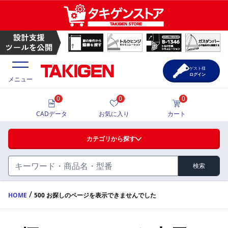
ゲスト様
ログイン
メニュー
0
0
0
価格一覧
CADデータ
お気に入り
カート
選定ツール
カテゴリから探す
製品カタログ
検索
ハンドル・取手・つまみ・周辺機器
FA・A
CAD一覧
/
HOME
500 お探しのページを表示できませんでした
蝶番・ステー・周辺機器
サポート・お問合せ
FB・B