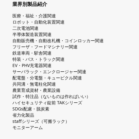
業界別製品紹介
医療・福祉・介護関連
ロボット・自動化装置関連
二次電池関連
半導体製造装置関連
自動販売機・自動改札機・コインロッカー関連
フリーザ・フードマシナリー関連
鉄道車両・駅舎関連
特装・バス・トラック関連
EV・PHV充電器関連
サーバラック・エンクロージャー関連
配電盤・分電盤・キュービクル関連
共同溝・無電柱化関連
農業育成資材・農業設備
試作・特注品（ないものは作ればいい）
ハイセキュリティ錠前 TAKシリーズ
SDGs配慮・脱炭素
省力化製品
staffシリーズ（可搬ラック）
モニターアーム