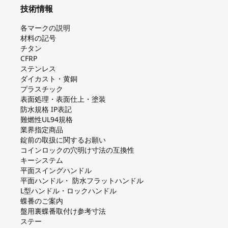
技術情報
各マークの説明
材料の記号
チタン
CFRP
ステンレス
ダイカスト・⻩銅
プラスチック
表面処理・表面仕上・塗装
防⽔規格 IP表記
難燃性UL94規格
業界指定商品
錠前の取扱に関するお願い
コインロックの⽳明け⼨法の互換性
キーシステム
平⾯スイングハンドル
平⾯ハンドル・ 防⽔フラットハンドル
L型ハンドル・ロックハンドル
蝶番のご案内
盤⽤裏蝶番取付け参考⼨法
ステー