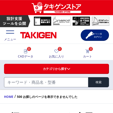
ゲスト様
ログイン
メニュー
0
0
0
価格一覧
CADデータ
お気に入り
カート
選定ツール
カテゴリから探す
製品カタログ
検索
ハンドル・取手・つまみ・周辺機器
FA・A
CAD一覧
/
HOME
500 お探しのページを表示できませんでした
蝶番・ステー・周辺機器
サポート・お問合せ
FB・B