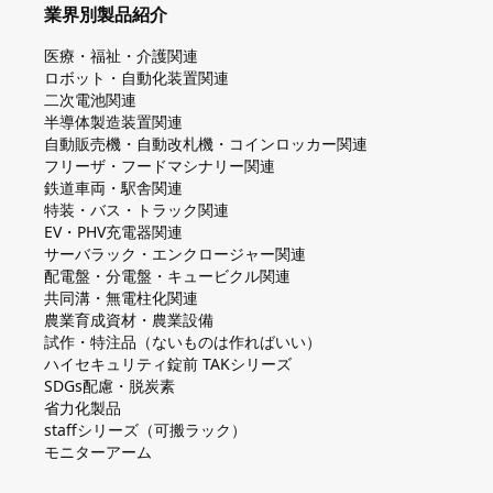
業界別製品紹介
医療・福祉・介護関連
ロボット・自動化装置関連
二次電池関連
半導体製造装置関連
自動販売機・自動改札機・コインロッカー関連
フリーザ・フードマシナリー関連
鉄道車両・駅舎関連
特装・バス・トラック関連
EV・PHV充電器関連
サーバラック・エンクロージャー関連
配電盤・分電盤・キュービクル関連
共同溝・無電柱化関連
農業育成資材・農業設備
試作・特注品（ないものは作ればいい）
ハイセキュリティ錠前 TAKシリーズ
SDGs配慮・脱炭素
省力化製品
staffシリーズ（可搬ラック）
モニターアーム