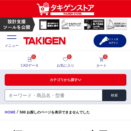
ゲスト様
ログイン
メニュー
0
0
0
価格一覧
CADデータ
お気に入り
カート
選定ツール
カテゴリから探す
製品カタログ
検索
ハンドル・取手・つまみ・周辺機器
FA・A
CAD一覧
/
HOME
500 お探しのページを表示できませんでした
蝶番・ステー・周辺機器
サポート・お問合せ
FB・B