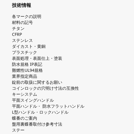
技術情報
各マークの説明
材料の記号
チタン
CFRP
ステンレス
ダイカスト・⻩銅
プラスチック
表面処理・表面仕上・塗装
防⽔規格 IP表記
難燃性UL94規格
業界指定商品
錠前の取扱に関するお願い
コインロックの⽳明け⼨法の互換性
キーシステム
平⾯スイングハンドル
平⾯ハンドル・ 防⽔フラットハンドル
L型ハンドル・ロックハンドル
蝶番のご案内
盤⽤裏蝶番取付け参考⼨法
ステー