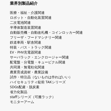
業界別製品紹介
医療・福祉・介護関連
ロボット・自動化装置関連
二次電池関連
半導体製造装置関連
自動販売機・自動改札機・コインロッカー関連
フリーザ・フードマシナリー関連
鉄道車両・駅舎関連
特装・バス・トラック関連
EV・PHV充電器関連
サーバラック・エンクロージャー関連
配電盤・分電盤・キュービクル関連
共同溝・無電柱化関連
農業育成資材・農業設備
試作・特注品（ないものは作ればいい）
ハイセキュリティ錠前 TAKシリーズ
SDGs配慮・脱炭素
省力化製品
staffシリーズ（可搬ラック）
モニターアーム