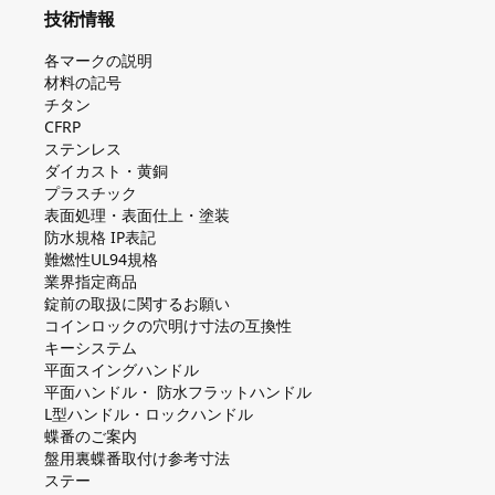
技術情報
各マークの説明
材料の記号
チタン
CFRP
ステンレス
ダイカスト・⻩銅
プラスチック
表面処理・表面仕上・塗装
防⽔規格 IP表記
難燃性UL94規格
業界指定商品
錠前の取扱に関するお願い
コインロックの⽳明け⼨法の互換性
キーシステム
平⾯スイングハンドル
平⾯ハンドル・ 防⽔フラットハンドル
L型ハンドル・ロックハンドル
蝶番のご案内
盤⽤裏蝶番取付け参考⼨法
ステー