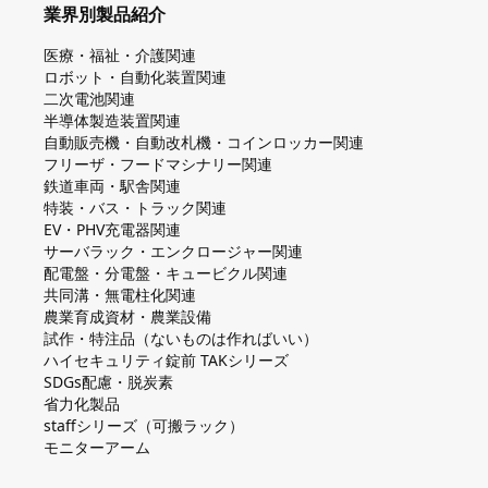
業界別製品紹介
医療・福祉・介護関連
ロボット・自動化装置関連
二次電池関連
半導体製造装置関連
自動販売機・自動改札機・コインロッカー関連
フリーザ・フードマシナリー関連
鉄道車両・駅舎関連
特装・バス・トラック関連
EV・PHV充電器関連
サーバラック・エンクロージャー関連
配電盤・分電盤・キュービクル関連
共同溝・無電柱化関連
農業育成資材・農業設備
試作・特注品（ないものは作ればいい）
ハイセキュリティ錠前 TAKシリーズ
SDGs配慮・脱炭素
省力化製品
staffシリーズ（可搬ラック）
モニターアーム