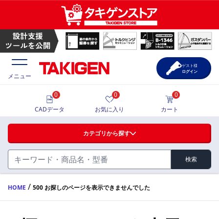
ゲスト様
ログイン
メニュー
0
0
0
価格一覧
CADデータ
お気に入り
カート
選定ツール
カテゴリから探す
製品カタログ
検索
ハンドル・取手・つまみ・周辺機器
FA・A
CAD一覧
/
HOME
500 お探しのページを表示できませんでした
蝶番・ステー・周辺機器
サポート・お問合せ
FB・B