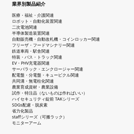
業界別製品紹介
医療・福祉・介護関連
ロボット・自動化装置関連
二次電池関連
半導体製造装置関連
自動販売機・自動改札機・コインロッカー関連
フリーザ・フードマシナリー関連
鉄道車両・駅舎関連
特装・バス・トラック関連
EV・PHV充電器関連
サーバラック・エンクロージャー関連
配電盤・分電盤・キュービクル関連
共同溝・無電柱化関連
農業育成資材・農業設備
試作・特注品（ないものは作ればいい）
ハイセキュリティ錠前 TAKシリーズ
SDGs配慮・脱炭素
省力化製品
staffシリーズ（可搬ラック）
モニターアーム