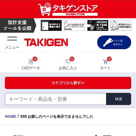
ゲスト様
ログイン
メニュー
0
0
0
価格一覧
CADデータ
お気に入り
カート
選定ツール
カテゴリから探す
製品カタログ
検索
ハンドル・取手・つまみ・周辺機器
FA・A
CAD一覧
/
HOME
500 お探しのページを表示できませんでした
蝶番・ステー・周辺機器
サポート・お問合せ
FB・B