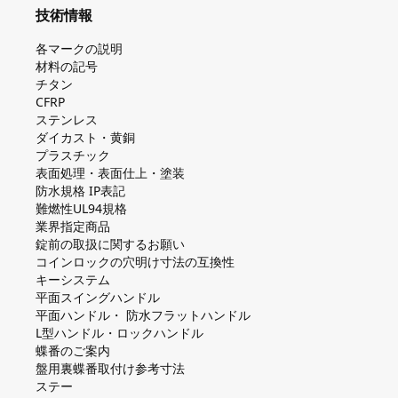
技術情報
各マークの説明
材料の記号
チタン
CFRP
ステンレス
ダイカスト・⻩銅
プラスチック
表面処理・表面仕上・塗装
防⽔規格 IP表記
難燃性UL94規格
業界指定商品
錠前の取扱に関するお願い
コインロックの⽳明け⼨法の互換性
キーシステム
平⾯スイングハンドル
平⾯ハンドル・ 防⽔フラットハンドル
L型ハンドル・ロックハンドル
蝶番のご案内
盤⽤裏蝶番取付け参考⼨法
ステー