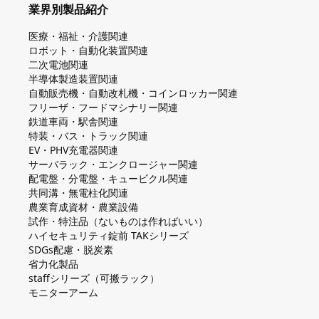
業界別製品紹介
医療・福祉・介護関連
ロボット・自動化装置関連
二次電池関連
半導体製造装置関連
自動販売機・自動改札機・コインロッカー関連
フリーザ・フードマシナリー関連
鉄道車両・駅舎関連
特装・バス・トラック関連
EV・PHV充電器関連
サーバラック・エンクロージャー関連
配電盤・分電盤・キュービクル関連
共同溝・無電柱化関連
農業育成資材・農業設備
試作・特注品（ないものは作ればいい）
ハイセキュリティ錠前 TAKシリーズ
SDGs配慮・脱炭素
省力化製品
staffシリーズ（可搬ラック）
モニターアーム