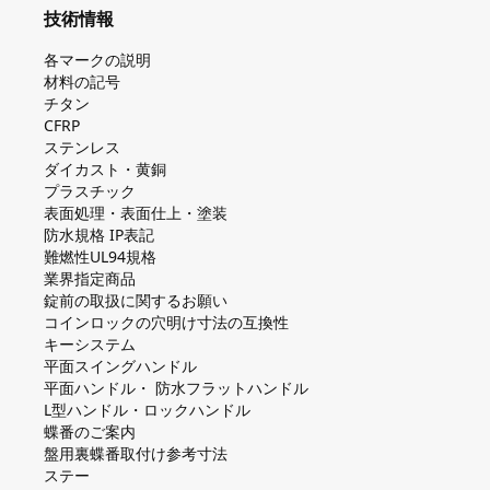
技術情報
各マークの説明
材料の記号
チタン
CFRP
ステンレス
ダイカスト・⻩銅
プラスチック
表面処理・表面仕上・塗装
防⽔規格 IP表記
難燃性UL94規格
業界指定商品
錠前の取扱に関するお願い
コインロックの⽳明け⼨法の互換性
キーシステム
平⾯スイングハンドル
平⾯ハンドル・ 防⽔フラットハンドル
L型ハンドル・ロックハンドル
蝶番のご案内
盤⽤裏蝶番取付け参考⼨法
ステー