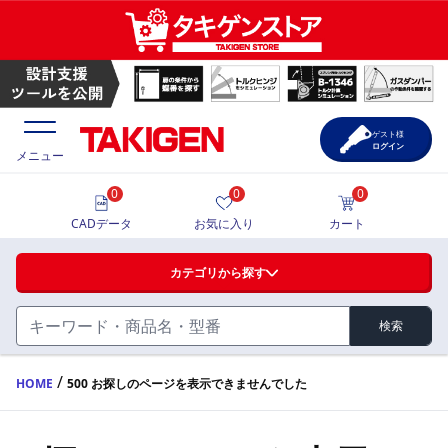
ゲスト様
ログイン
メニュー
0
0
0
価格一覧
CADデータ
お気に入り
カート
選定ツール
カテゴリから探す
製品カタログ
検索
ハンドル・取手・つまみ・周辺機器
FA・A
CAD一覧
/
HOME
500 お探しのページを表示できませんでした
蝶番・ステー・周辺機器
サポート・お問合せ
FB・B