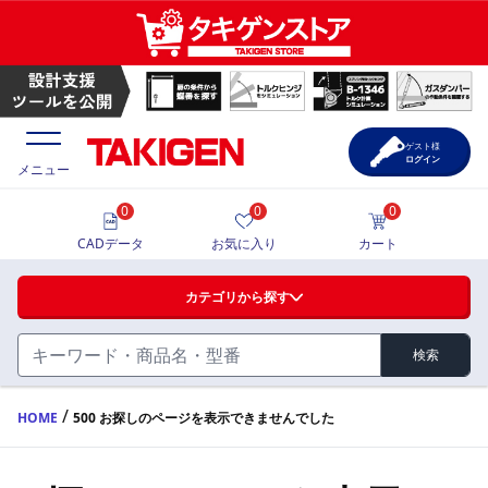
ゲスト様
ログイン
メニュー
0
0
0
価格一覧
CADデータ
お気に入り
カート
選定ツール
カテゴリから探す
製品カタログ
検索
ハンドル・取手・つまみ・周辺機器
FA・A
CAD一覧
/
HOME
500 お探しのページを表示できませんでした
蝶番・ステー・周辺機器
サポート・お問合せ
FB・B