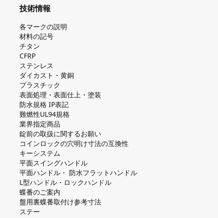
技術情報
各マークの説明
材料の記号
チタン
CFRP
ステンレス
ダイカスト・⻩銅
プラスチック
表面処理・表面仕上・塗装
防⽔規格 IP表記
難燃性UL94規格
業界指定商品
錠前の取扱に関するお願い
コインロックの⽳明け⼨法の互換性
キーシステム
平⾯スイングハンドル
平⾯ハンドル・ 防⽔フラットハンドル
L型ハンドル・ロックハンドル
蝶番のご案内
盤⽤裏蝶番取付け参考⼨法
ステー