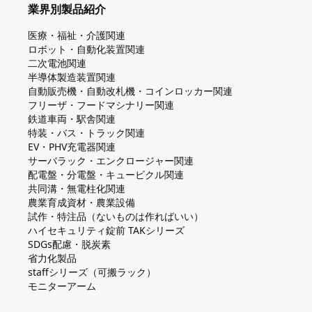
業界別製品紹介
医療・福祉・介護関連
ロボット・自動化装置関連
二次電池関連
半導体製造装置関連
自動販売機・自動改札機・コインロッカー関連
フリーザ・フードマシナリー関連
鉄道車両・駅舎関連
特装・バス・トラック関連
EV・PHV充電器関連
サーバラック・エンクロージャー関連
配電盤・分電盤・キュービクル関連
共同溝・無電柱化関連
農業育成資材・農業設備
試作・特注品（ないものは作ればいい）
ハイセキュリティ錠前 TAKシリーズ
SDGs配慮・脱炭素
省力化製品
staffシリーズ（可搬ラック）
モニターアーム