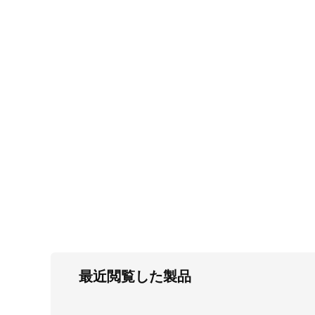
FC・C
電気錠・インターロック
L・LE
キースイッチ
S
キャスター・アジャスター・スライドレ
ール・モニターアーム
K・KC
断熱・ライト・ラック
FD・FE
最近閲覧した製品