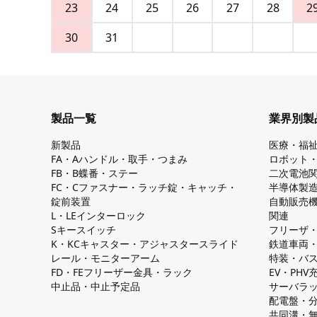
23
24
25
26
27
28
2
30
31
製品一覧
業界別製
新製品
医療・福
FA・Aハンドル・取手・つまみ
ロボット
FB・B蝶番・ステー
二次電池
FC・Cファスナー・ラッチ錠・キャッチ・
半導体製
錠前装置
自動販売
L・LEインターロック
関連
Sキースイッチ
フリーザ
K・KCキャスター・アジャスタースライド
鉄道車両
レール・モニターアーム
特装・バ
FD・FEフリーザー金具・ラック
EV・PH
中止品・中止予定品
サーバラ
配電盤・
共同溝・