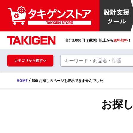
合計
3,000
円（税別）以上から
送料無料
！
カテゴリから探す
/
HOME
500 お探しのページを表示できませんでした
ハンドル・取手・つまみ・周辺機器
FA・A
お探
蝶番・ステー・周辺機器
FB・B
ファスナー・ラッチ錠・キャッチ・錠前
装置・周辺機器