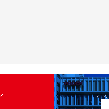
ル
タキゲン
く