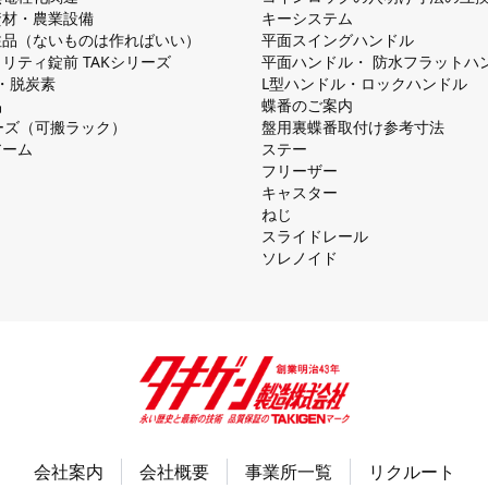
資材・農業設備
キーシステム
注品（ないものは作ればいい）
平⾯スイングハンドル
リティ錠前 TAKシリーズ
平⾯ハンドル・ 防⽔フラットハ
慮・脱炭素
L型ハンドル・ロックハンドル
品
蝶番のご案内
シリーズ（可搬ラック）
盤⽤裏蝶番取付け参考⼨法
アーム
ステー
フリーザー
キャスター
ねじ
スライドレール
ソレノイド
会社案内
会社概要
事業所一覧
リクルート