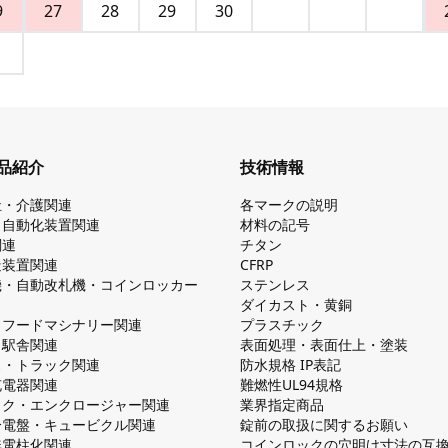
9
27
28
29
30
品紹介
技術情報
祉・介護関連
各マークの説明
・自動化装置関連
材料の記号
関連
チタン
造装置関連
CFRP
機・自動改札機・コインロッカー
ステンレス
ダイカスト・⻩銅
・フードマシナリー関連
プラスチック
・駅舎関連
表面処理・表面仕上・塗装
ス・トラック関連
防⽔規格 IP表記
V充電器関連
難燃性UL94規格
ック・エンクロージャー関連
業界指定商品
分電盤・キュービクル関連
錠前の取扱に関するお願い
無電柱化関連
コインロックの⽳明け⼨法の互