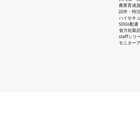
農業育成
試作・特
ハイセキュ
SDGs配
省力化製
staff
モニター