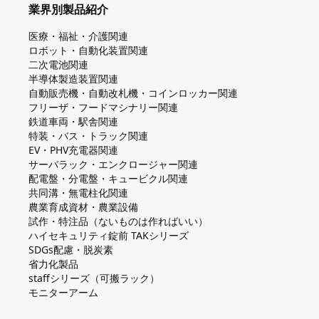
業界別製品紹介
医療・福祉・介護関連
ロボット・自動化装置関連
二次電池関連
半導体製造装置関連
自動販売機・自動改札機・コインロッカー関連
フリーザ・フードマシナリー関連
鉄道車両・駅舎関連
特装・バス・トラック関連
EV・PHV充電器関連
サーバラック・エンクロージャー関連
配電盤・分電盤・キュービクル関連
共同溝・無電柱化関連
農業育成資材・農業設備
試作・特注品（ないものは作ればいい）
ハイセキュリティ錠前 TAKシリーズ
SDGs配慮・脱炭素
省力化製品
staffシリーズ（可搬ラック）
モニターアーム