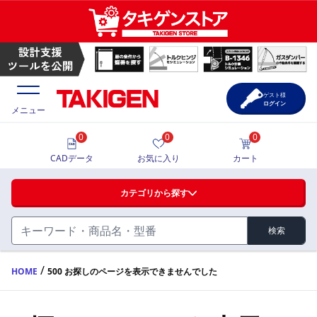
ゲスト様
ログイン
メニュー
0
0
0
価格一覧
CADデータ
お気に入り
カート
選定ツール
カテゴリから探す
製品カタログ
検索
ハンドル・取手・つまみ・周辺機器
FA・A
CAD一覧
/
HOME
500 お探しのページを表示できませんでした
蝶番・ステー・周辺機器
サポート・お問合せ
FB・B