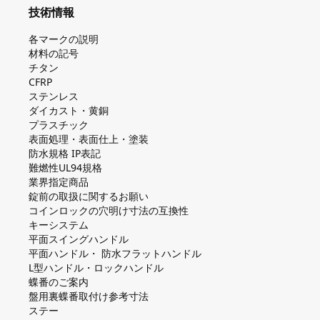
技術情報
各マークの説明
材料の記号
チタン
CFRP
ステンレス
ダイカスト・⻩銅
プラスチック
表面処理・表面仕上・塗装
防⽔規格 IP表記
難燃性UL94規格
業界指定商品
錠前の取扱に関するお願い
コインロックの⽳明け⼨法の互換性
キーシステム
平⾯スイングハンドル
平⾯ハンドル・ 防⽔フラットハンドル
L型ハンドル・ロックハンドル
蝶番のご案内
盤⽤裏蝶番取付け参考⼨法
ステー