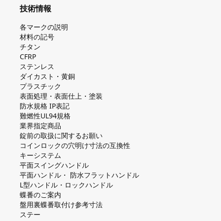
技術情報
各マークの説明
材料の記号
チタン
CFRP
ステンレス
ダイカスト・⻩銅
プラスチック
表面処理・表面仕上・塗装
防⽔規格 IP表記
難燃性UL94規格
業界指定商品
錠前の取扱に関するお願い
コインロックの⽳明け⼨法の互換性
キーシステム
平⾯スイングハンドル
平⾯ハンドル・ 防⽔フラットハンドル
L型ハンドル・ロックハンドル
蝶番のご案内
盤⽤裏蝶番取付け参考⼨法
ステー