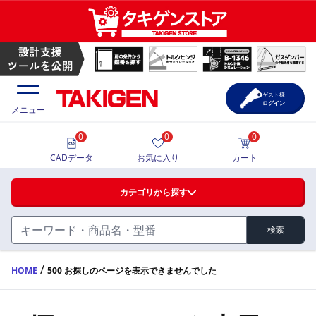
ゲスト様
ログイン
メニュー
0
0
0
価格一覧
CADデータ
お気に入り
カート
選定ツール
カテゴリから探す
製品カタログ
検索
ハンドル・取手・つまみ・周辺機器
FA・A
CAD一覧
/
HOME
500 お探しのページを表示できませんでした
蝶番・ステー・周辺機器
サポート・お問合せ
FB・B