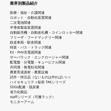
業界別製品紹介
医療・福祉・介護関連
ロボット・自動化装置関連
二次電池関連
半導体製造装置関連
自動販売機・自動改札機・コインロッカー関連
フリーザ・フードマシナリー関連
鉄道車両・駅舎関連
特装・バス・トラック関連
EV・PHV充電器関連
サーバラック・エンクロージャー関連
配電盤・分電盤・キュービクル関連
共同溝・無電柱化関連
農業育成資材・農業設備
試作・特注品（ないものは作ればいい）
ハイセキュリティ錠前 TAKシリーズ
SDGs配慮・脱炭素
省力化製品
staffシリーズ（可搬ラック）
モニターアーム