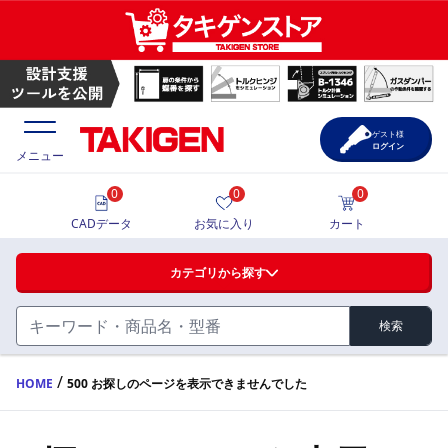
ゲスト様
ログイン
メニュー
0
0
0
価格一覧
CADデータ
お気に入り
カート
選定ツール
カテゴリから探す
製品カタログ
検索
ハンドル・取手・つまみ・周辺機器
FA・A
CAD一覧
/
HOME
500 お探しのページを表示できませんでした
蝶番・ステー・周辺機器
サポート・お問合せ
FB・B