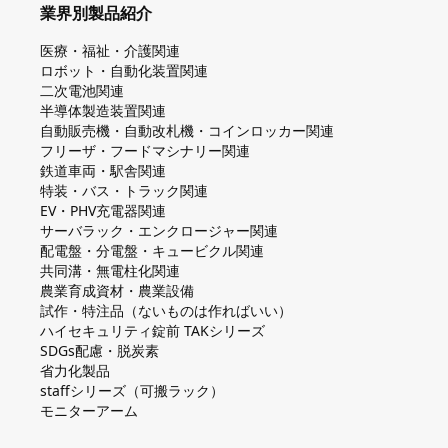
業界別製品紹介
医療・福祉・介護関連
ロボット・自動化装置関連
二次電池関連
半導体製造装置関連
自動販売機・自動改札機・コインロッカー関連
フリーザ・フードマシナリー関連
鉄道車両・駅舎関連
特装・バス・トラック関連
EV・PHV充電器関連
サーバラック・エンクロージャー関連
配電盤・分電盤・キュービクル関連
共同溝・無電柱化関連
農業育成資材・農業設備
試作・特注品（ないものは作ればいい）
ハイセキュリティ錠前 TAKシリーズ
SDGs配慮・脱炭素
省力化製品
staffシリーズ（可搬ラック）
モニターアーム