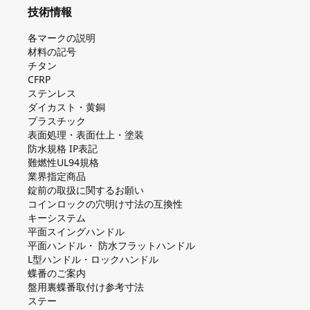
技術情報
各マークの説明
材料の記号
チタン
CFRP
ステンレス
ダイカスト・⻩銅
プラスチック
表面処理・表面仕上・塗装
防⽔規格 IP表記
難燃性UL94規格
業界指定商品
錠前の取扱に関するお願い
コインロックの⽳明け⼨法の互換性
キーシステム
平⾯スイングハンドル
平⾯ハンドル・ 防⽔フラットハンドル
L型ハンドル・ロックハンドル
蝶番のご案内
盤⽤裏蝶番取付け参考⼨法
ステー