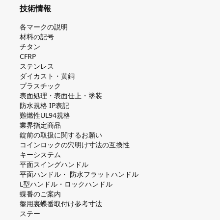
技術情報
各マークの説明
材料の記号
チタン
CFRP
ステンレス
ダイカスト・⻩銅
プラスチック
表面処理・表面仕上・塗装
防⽔規格 IP表記
難燃性UL94規格
業界指定商品
錠前の取扱に関するお願い
コインロックの⽳明け⼨法の互換性
キーシステム
平⾯スイングハンドル
平⾯ハンドル・ 防⽔フラットハンドル
L型ハンドル・ロックハンドル
蝶番のご案内
盤⽤裏蝶番取付け参考⼨法
ステー