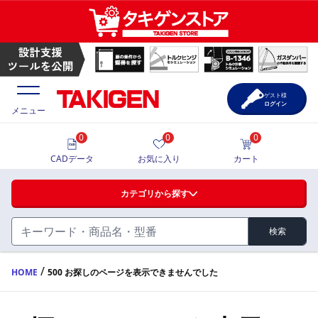
ゲスト様
ログイン
メニュー
0
0
0
価格一覧
CADデータ
お気に入り
カート
選定ツール
カテゴリから探す
製品カタログ
検索
ハンドル・取手・つまみ・周辺機器
FA・A
CAD一覧
/
HOME
500 お探しのページを表示できませんでした
蝶番・ステー・周辺機器
サポート・お問合せ
FB・B