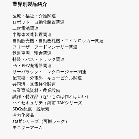
業界別製品紹介
医療・福祉・介護関連
ロボット・自動化装置関連
二次電池関連
半導体製造装置関連
自動販売機・自動改札機・コインロッカー関連
フリーザ・フードマシナリー関連
鉄道車両・駅舎関連
特装・バス・トラック関連
EV・PHV充電器関連
サーバラック・エンクロージャー関連
配電盤・分電盤・キュービクル関連
共同溝・無電柱化関連
農業育成資材・農業設備
試作・特注品（ないものは作ればいい）
ハイセキュリティ錠前 TAKシリーズ
SDGs配慮・脱炭素
省力化製品
staffシリーズ（可搬ラック）
モニターアーム