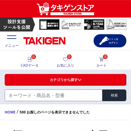
ゲスト様
ログイン
メニュー
0
0
0
価格一覧
CADデータ
お気に入り
カート
選定ツール
カテゴリから探す
製品カタログ
検索
ハンドル・取手・つまみ・周辺機器
FA・A
CAD一覧
/
HOME
500 お探しのページを表示できませんでした
蝶番・ステー・周辺機器
サポート・お問合せ
FB・B