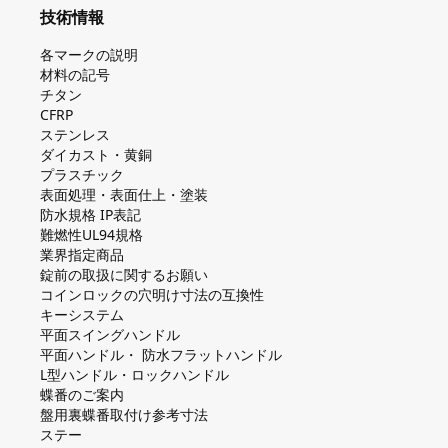
技術情報
各マークの説明
材料の記号
チタン
CFRP
ステンレス
ダイカスト・⻩銅
プラスチック
表面処理・表面仕上・塗装
防⽔規格 IP表記
難燃性UL94規格
業界指定商品
錠前の取扱に関するお願い
コインロックの⽳明け⼨法の互換性
キーシステム
平⾯スイングハンドル
平⾯ハンドル・ 防⽔フラットハンドル
L型ハンドル・ロックハンドル
蝶番のご案内
盤⽤裏蝶番取付け参考⼨法
ステー