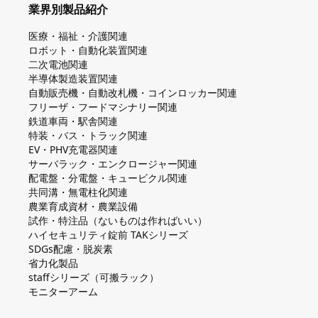
業界別製品紹介
医療・福祉・介護関連
ロボット・自動化装置関連
二次電池関連
半導体製造装置関連
自動販売機・自動改札機・コインロッカー関連
フリーザ・フードマシナリー関連
鉄道車両・駅舎関連
特装・バス・トラック関連
EV・PHV充電器関連
サーバラック・エンクロージャー関連
配電盤・分電盤・キュービクル関連
共同溝・無電柱化関連
農業育成資材・農業設備
試作・特注品（ないものは作ればいい）
ハイセキュリティ錠前 TAKシリーズ
SDGs配慮・脱炭素
省力化製品
staffシリーズ（可搬ラック）
モニターアーム