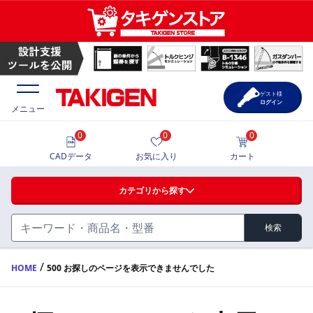
ゲスト様
ログイン
メニュー
0
0
0
価格一覧
CADデータ
お気に入り
カート
選定ツール
カテゴリから探す
製品カタログ
検索
ハンドル・取手・つまみ・周辺機器
FA・A
CAD一覧
/
HOME
500 お探しのページを表示できませんでした
蝶番・ステー・周辺機器
サポート・お問合せ
FB・B