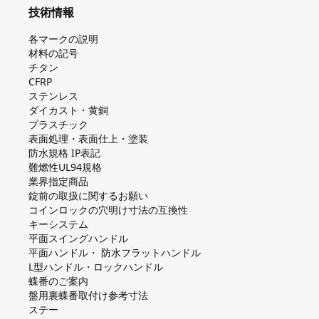
技術情報
各マークの説明
材料の記号
チタン
CFRP
ステンレス
ダイカスト・⻩銅
プラスチック
表面処理・表面仕上・塗装
防⽔規格 IP表記
難燃性UL94規格
業界指定商品
錠前の取扱に関するお願い
コインロックの⽳明け⼨法の互換性
キーシステム
平⾯スイングハンドル
平⾯ハンドル・ 防⽔フラットハンドル
L型ハンドル・ロックハンドル
蝶番のご案内
盤⽤裏蝶番取付け参考⼨法
ステー