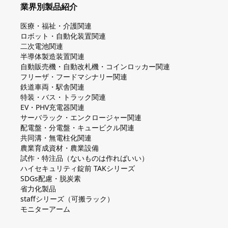
業界別製品紹介
医療・福祉・介護関連
ロボット・自動化装置関連
二次電池関連
半導体製造装置関連
自動販売機・自動改札機・コインロッカー関連
フリーザ・フードマシナリー関連
鉄道車両・駅舎関連
特装・バス・トラック関連
EV・PHV充電器関連
サーバラック・エンクロージャー関連
配電盤・分電盤・キュービクル関連
共同溝・無電柱化関連
農業育成資材・農業設備
試作・特注品（ないものは作ればいい）
ハイセキュリティ錠前 TAKシリーズ
SDGs配慮・脱炭素
省力化製品
staffシリーズ（可搬ラック）
モニターアーム