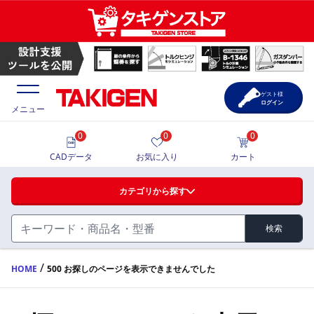
ゲスト様
ログイン
メニュー
0
0
0
価格一覧
CADデータ
お気に入り
カート
選定ツール
カテゴリから探す
製品カタログ
検索
ハンドル・取手・つまみ・周辺機器
FA・A
CAD一覧
/
HOME
500 お探しのページを表示できませんでした
蝶番・ステー・周辺機器
サポート・お問合せ
FB・B