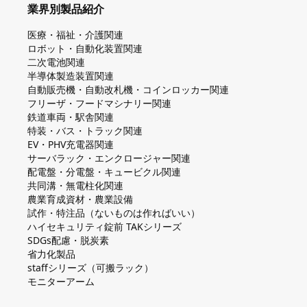
業界別製品紹介
医療・福祉・介護関連
ロボット・自動化装置関連
二次電池関連
半導体製造装置関連
自動販売機・自動改札機・コインロッカー関連
フリーザ・フードマシナリー関連
鉄道車両・駅舎関連
特装・バス・トラック関連
EV・PHV充電器関連
サーバラック・エンクロージャー関連
配電盤・分電盤・キュービクル関連
共同溝・無電柱化関連
農業育成資材・農業設備
試作・特注品（ないものは作ればいい）
ハイセキュリティ錠前 TAKシリーズ
SDGs配慮・脱炭素
省力化製品
staffシリーズ（可搬ラック）
モニターアーム