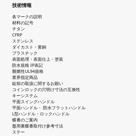
技術情報
各マークの説明
材料の記号
チタン
CFRP
ステンレス
ダイカスト・⻩銅
プラスチック
表面処理・表面仕上・塗装
防⽔規格 IP表記
難燃性UL94規格
業界指定商品
錠前の取扱に関するお願い
コインロックの⽳明け⼨法の互換性
キーシステム
平⾯スイングハンドル
平⾯ハンドル・ 防⽔フラットハンドル
L型ハンドル・ロックハンドル
蝶番のご案内
盤⽤裏蝶番取付け参考⼨法
ステー