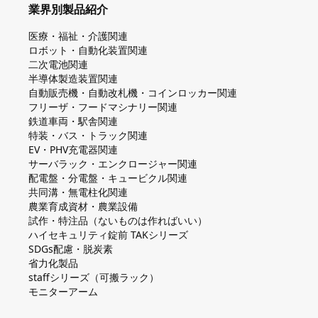
業界別製品紹介
医療・福祉・介護関連
ロボット・自動化装置関連
二次電池関連
半導体製造装置関連
自動販売機・自動改札機・コインロッカー関連
フリーザ・フードマシナリー関連
鉄道車両・駅舎関連
特装・バス・トラック関連
EV・PHV充電器関連
サーバラック・エンクロージャー関連
配電盤・分電盤・キュービクル関連
共同溝・無電柱化関連
農業育成資材・農業設備
試作・特注品（ないものは作ればいい）
ハイセキュリティ錠前 TAKシリーズ
SDGs配慮・脱炭素
省力化製品
staffシリーズ（可搬ラック）
モニターアーム