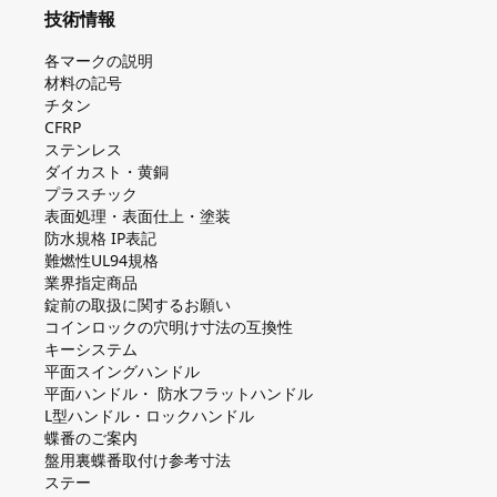
技術情報
各マークの説明
材料の記号
チタン
CFRP
ステンレス
ダイカスト・⻩銅
プラスチック
表面処理・表面仕上・塗装
防⽔規格 IP表記
難燃性UL94規格
業界指定商品
錠前の取扱に関するお願い
コインロックの⽳明け⼨法の互換性
キーシステム
平⾯スイングハンドル
平⾯ハンドル・ 防⽔フラットハンドル
L型ハンドル・ロックハンドル
蝶番のご案内
盤⽤裏蝶番取付け参考⼨法
ステー