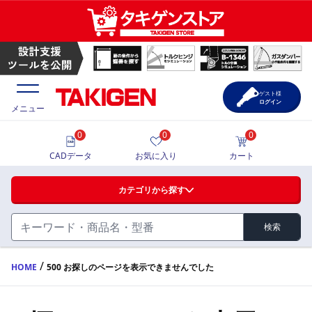
ゲスト様
ログイン
メニュー
0
0
0
価格一覧
CADデータ
お気に入り
カート
選定ツール
カテゴリから探す
製品カタログ
検索
ハンドル・取手・つまみ・周辺機器
FA・A
CAD一覧
/
HOME
500 お探しのページを表示できませんでした
蝶番・ステー・周辺機器
サポート・お問合せ
FB・B