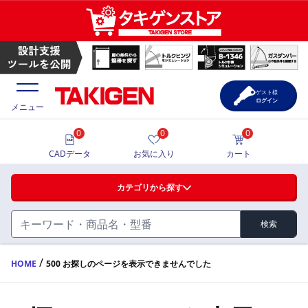
ゲスト様
ログイン
メニュー
0
0
0
価格一覧
CADデータ
お気に入り
カート
選定ツール
カテゴリから探す
製品カタログ
検索
ハンドル・取手・つまみ・周辺機器
FA・A
CAD一覧
/
HOME
500 お探しのページを表示できませんでした
蝶番・ステー・周辺機器
サポート・お問合せ
FB・B