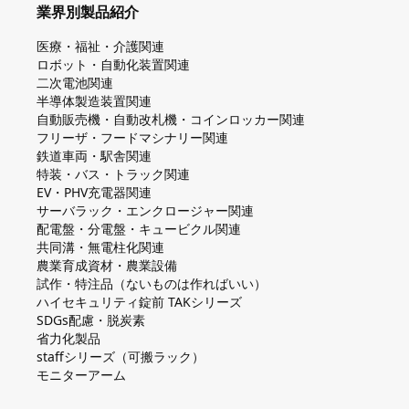
業界別製品紹介
医療・福祉・介護関連
ロボット・自動化装置関連
二次電池関連
半導体製造装置関連
自動販売機・自動改札機・コインロッカー関連
フリーザ・フードマシナリー関連
鉄道車両・駅舎関連
特装・バス・トラック関連
EV・PHV充電器関連
サーバラック・エンクロージャー関連
配電盤・分電盤・キュービクル関連
共同溝・無電柱化関連
農業育成資材・農業設備
試作・特注品（ないものは作ればいい）
ハイセキュリティ錠前 TAKシリーズ
SDGs配慮・脱炭素
省力化製品
staffシリーズ（可搬ラック）
モニターアーム