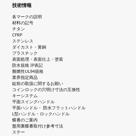
技術情報
各マークの説明
材料の記号
チタン
CFRP
ステンレス
ダイカスト・⻩銅
プラスチック
表面処理・表面仕上・塗装
防⽔規格 IP表記
難燃性UL94規格
業界指定商品
錠前の取扱に関するお願い
コインロックの⽳明け⼨法の互換性
キーシステム
平⾯スイングハンドル
平⾯ハンドル・ 防⽔フラットハンドル
L型ハンドル・ロックハンドル
蝶番のご案内
盤⽤裏蝶番取付け参考⼨法
ステー