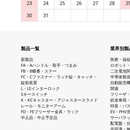
23
24
25
26
27
28
2
30
31
製品一覧
業界別製
新製品
医療・福
FA・Aハンドル・取手・つまみ
ロボット
FB・B蝶番・ステー
二次電池
FC・Cファスナー・ラッチ錠・キャッチ・
半導体製
錠前装置
自動販売
L・LEインターロック
関連
Sキースイッチ
フリーザ
K・KCキャスター・アジャスタースライド
鉄道車両
レール・モニターアーム
特装・バ
FD・FEフリーザー金具・ラック
EV・PH
中止品・中止予定品
サーバラ
配電盤・
共同溝・