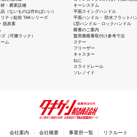
資材・農業設備
キーシステム
注品（ないものは作ればいい）
平⾯スイングハンドル
リティ錠前 TAKシリーズ
平⾯ハンドル・ 防⽔フラットハ
慮・脱炭素
L型ハンドル・ロックハンドル
品
蝶番のご案内
シリーズ（可搬ラック）
盤⽤裏蝶番取付け参考⼨法
アーム
ステー
フリーザー
キャスター
ねじ
スライドレール
ソレノイド
会社案内
会社概要
事業所一覧
リクルート