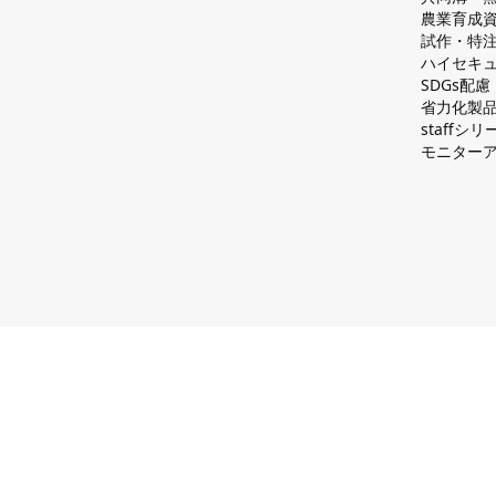
農業育成
試作・特
ハイセキュ
SDGs配
省力化製
staff
モニター