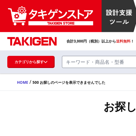
合計
3,000
円（税別）以上から
送料無料
！
カテゴリから探す
/
HOME
500 お探しのページを表示できませんでした
ハンドル・取手・つまみ・周辺機器
FA・A
お探
蝶番・ステー・周辺機器
FB・B
ファスナー・ラッチ錠・キャッチ・錠前
装置・周辺機器