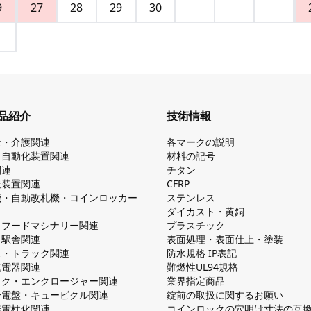
9
27
28
29
30
品紹介
技術情報
祉・介護関連
各マークの説明
・自動化装置関連
材料の記号
関連
チタン
造装置関連
CFRP
機・自動改札機・コインロッカー
ステンレス
ダイカスト・⻩銅
・フードマシナリー関連
プラスチック
・駅舎関連
表面処理・表面仕上・塗装
ス・トラック関連
防⽔規格 IP表記
V充電器関連
難燃性UL94規格
ック・エンクロージャー関連
業界指定商品
分電盤・キュービクル関連
錠前の取扱に関するお願い
無電柱化関連
コインロックの⽳明け⼨法の互