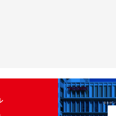
ル
タキゲン
く