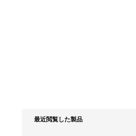
FC・C
電気錠・インターロック
L・LE
キースイッチ
S
キャスター・アジャスター・スライドレ
ール・モニターアーム
K・KC
断熱・ライト・ラック
FD・FE
最近閲覧した製品