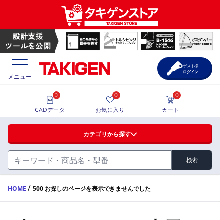
ゲスト様
ログイン
メニュー
0
0
0
価格一覧
CADデータ
お気に入り
カート
選定ツール
カテゴリから探す
製品カタログ
検索
ハンドル・取手・つまみ・周辺機器
FA・A
CAD一覧
/
HOME
500 お探しのページを表示できませんでした
蝶番・ステー・周辺機器
サポート・お問合せ
FB・B