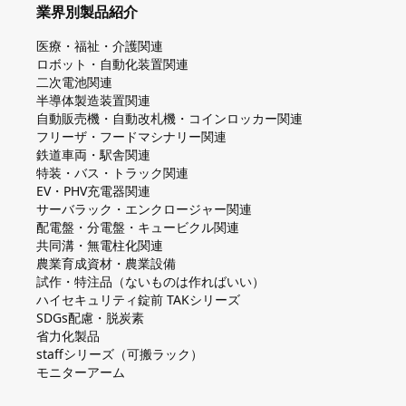
業界別製品紹介
医療・福祉・介護関連
ロボット・自動化装置関連
二次電池関連
半導体製造装置関連
自動販売機・自動改札機・コインロッカー関連
フリーザ・フードマシナリー関連
鉄道車両・駅舎関連
特装・バス・トラック関連
EV・PHV充電器関連
サーバラック・エンクロージャー関連
配電盤・分電盤・キュービクル関連
共同溝・無電柱化関連
農業育成資材・農業設備
試作・特注品（ないものは作ればいい）
ハイセキュリティ錠前 TAKシリーズ
SDGs配慮・脱炭素
省力化製品
staffシリーズ（可搬ラック）
モニターアーム