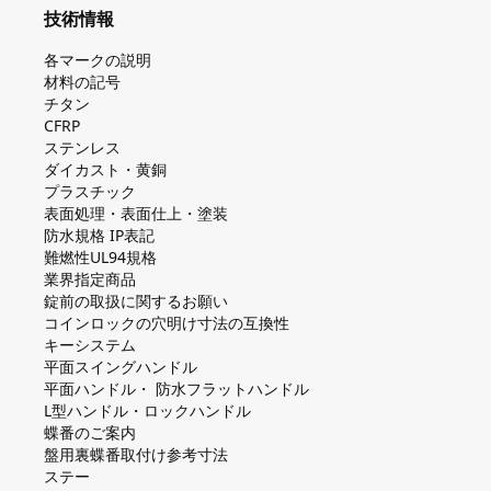
技術情報
各マークの説明
材料の記号
チタン
CFRP
ステンレス
ダイカスト・⻩銅
プラスチック
表面処理・表面仕上・塗装
防⽔規格 IP表記
難燃性UL94規格
業界指定商品
錠前の取扱に関するお願い
コインロックの⽳明け⼨法の互換性
キーシステム
平⾯スイングハンドル
平⾯ハンドル・ 防⽔フラットハンドル
L型ハンドル・ロックハンドル
蝶番のご案内
盤⽤裏蝶番取付け参考⼨法
ステー