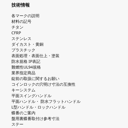
技術情報
各マークの説明
材料の記号
チタン
CFRP
ステンレス
ダイカスト・⻩銅
プラスチック
表面処理・表面仕上・塗装
防⽔規格 IP表記
難燃性UL94規格
業界指定商品
錠前の取扱に関するお願い
コインロックの⽳明け⼨法の互換性
キーシステム
平⾯スイングハンドル
平⾯ハンドル・ 防⽔フラットハンドル
L型ハンドル・ロックハンドル
蝶番のご案内
盤⽤裏蝶番取付け参考⼨法
ステー