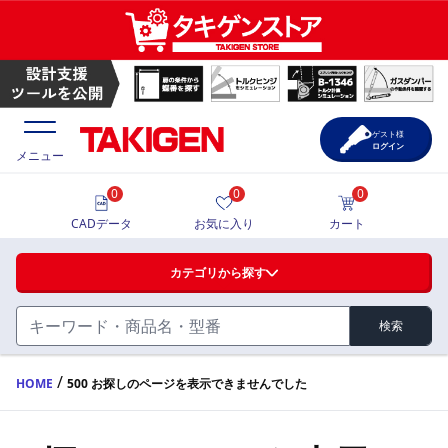
ゲスト様
ログイン
メニュー
0
0
0
価格一覧
CADデータ
お気に入り
カート
選定ツール
カテゴリから探す
製品カタログ
検索
ハンドル・取手・つまみ・周辺機器
FA・A
CAD一覧
/
HOME
500 お探しのページを表示できませんでした
蝶番・ステー・周辺機器
サポート・お問合せ
FB・B