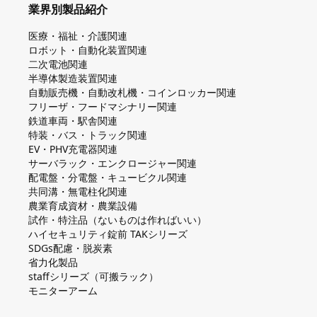
業界別製品紹介
医療・福祉・介護関連
ロボット・自動化装置関連
二次電池関連
半導体製造装置関連
自動販売機・自動改札機・コインロッカー関連
フリーザ・フードマシナリー関連
鉄道車両・駅舎関連
特装・バス・トラック関連
EV・PHV充電器関連
サーバラック・エンクロージャー関連
配電盤・分電盤・キュービクル関連
共同溝・無電柱化関連
農業育成資材・農業設備
試作・特注品（ないものは作ればいい）
ハイセキュリティ錠前 TAKシリーズ
SDGs配慮・脱炭素
省力化製品
staffシリーズ（可搬ラック）
モニターアーム