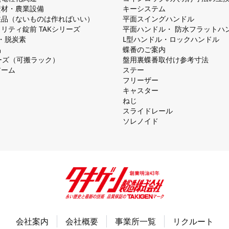
資材・農業設備
キーシステム
注品（ないものは作ればいい）
平⾯スイングハンドル
リティ錠前 TAKシリーズ
平⾯ハンドル・ 防⽔フラットハ
慮・脱炭素
L型ハンドル・ロックハンドル
品
蝶番のご案内
シリーズ（可搬ラック）
盤⽤裏蝶番取付け参考⼨法
アーム
ステー
フリーザー
キャスター
ねじ
スライドレール
ソレノイド
会社案内
会社概要
事業所一覧
リクルート