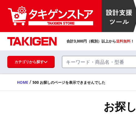
合計
3,000
円（税別）以上から
送料無料
！
カテゴリから探す
/
HOME
500 お探しのページを表示できませんでした
ハンドル・取手・つまみ・周辺機器
FA・A
お探
蝶番・ステー・周辺機器
FB・B
ファスナー・ラッチ錠・キャッチ・錠前
装置・周辺機器