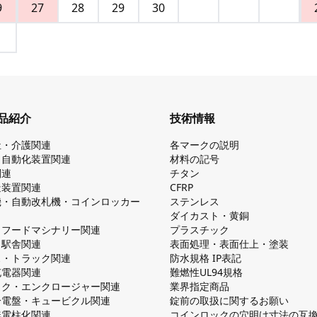
9
27
28
29
30
品紹介
技術情報
祉・介護関連
各マークの説明
・自動化装置関連
材料の記号
関連
チタン
造装置関連
CFRP
機・自動改札機・コインロッカー
ステンレス
ダイカスト・⻩銅
・フードマシナリー関連
プラスチック
・駅舎関連
表面処理・表面仕上・塗装
ス・トラック関連
防⽔規格 IP表記
V充電器関連
難燃性UL94規格
ック・エンクロージャー関連
業界指定商品
分電盤・キュービクル関連
錠前の取扱に関するお願い
無電柱化関連
コインロックの⽳明け⼨法の互