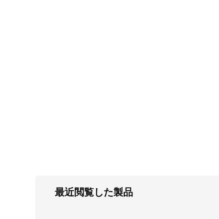
FC・C
電気錠・インターロック
L・LE
キースイッチ
S
キャスター・アジャスター・スライドレ
ール・モニターアーム
K・KC
断熱・ライト・ラック
FD・FE
最近閲覧した製品