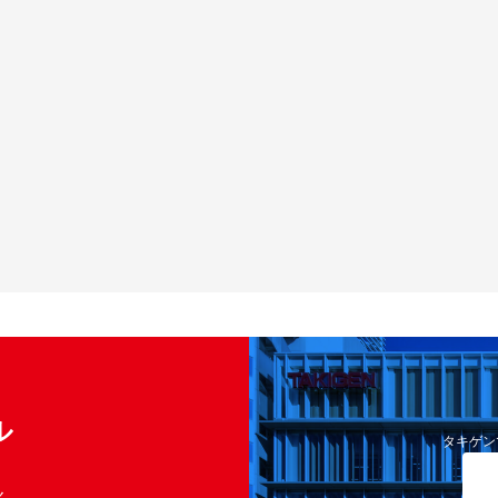
ル
タキゲン
く