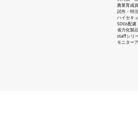
農業育成
試作・特
ハイセキュ
SDGs配
省力化製
staff
モニター