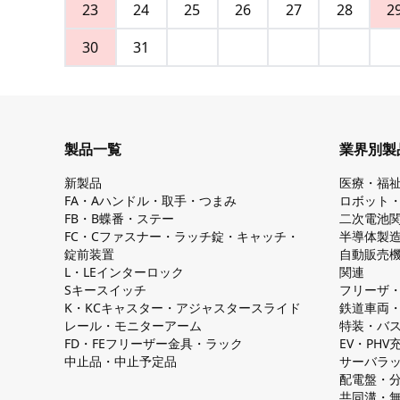
23
24
25
26
27
28
2
30
31
製品一覧
業界別製
新製品
医療・福
FA・Aハンドル・取手・つまみ
ロボット
FB・B蝶番・ステー
二次電池
FC・Cファスナー・ラッチ錠・キャッチ・
半導体製
錠前装置
自動販売
L・LEインターロック
関連
Sキースイッチ
フリーザ
K・KCキャスター・アジャスタースライド
鉄道車両
レール・モニターアーム
特装・バ
FD・FEフリーザー金具・ラック
EV・PH
中止品・中止予定品
サーバラ
配電盤・
共同溝・