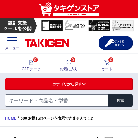
ゲスト様
ログイン
メニュー
0
0
0
価格一覧
CADデータ
お気に入り
カート
選定ツール
カテゴリから探す
製品カタログ
検索
ハンドル・取手・つまみ・周辺機器
FA・A
CAD一覧
/
HOME
500 お探しのページを表示できませんでした
蝶番・ステー・周辺機器
サポート・お問合せ
FB・B