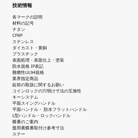
技術情報
各マークの説明
材料の記号
チタン
CFRP
ステンレス
ダイカスト・⻩銅
プラスチック
表面処理・表面仕上・塗装
防⽔規格 IP表記
難燃性UL94規格
業界指定商品
錠前の取扱に関するお願い
コインロックの⽳明け⼨法の互換性
キーシステム
平⾯スイングハンドル
平⾯ハンドル・ 防⽔フラットハンドル
L型ハンドル・ロックハンドル
蝶番のご案内
盤⽤裏蝶番取付け参考⼨法
ステー