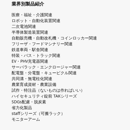
業界別製品紹介
医療・福祉・介護関連
ロボット・自動化装置関連
二次電池関連
半導体製造装置関連
自動販売機・自動改札機・コインロッカー関連
フリーザ・フードマシナリー関連
鉄道車両・駅舎関連
特装・バス・トラック関連
EV・PHV充電器関連
サーバラック・エンクロージャー関連
配電盤・分電盤・キュービクル関連
共同溝・無電柱化関連
農業育成資材・農業設備
試作・特注品（ないものは作ればいい）
ハイセキュリティ錠前 TAKシリーズ
SDGs配慮・脱炭素
省力化製品
staffシリーズ（可搬ラック）
モニターアーム