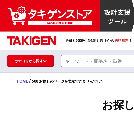
合計
3,000
円（税別）以上から
送料無料
！
カテゴリから探す
/
HOME
500 お探しのページを表示できませんでした
ハンドル・取手・つまみ・周辺機器
FA・A
お探
蝶番・ステー・周辺機器
FB・B
ファスナー・ラッチ錠・キャッチ・錠前
装置・周辺機器