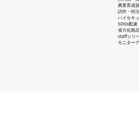
農業育成
試作・特
ハイセキュ
SDGs配
省力化製
staff
モニター