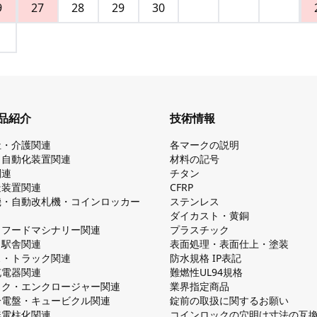
9
27
28
29
30
品紹介
技術情報
祉・介護関連
各マークの説明
・自動化装置関連
材料の記号
関連
チタン
造装置関連
CFRP
機・自動改札機・コインロッカー
ステンレス
ダイカスト・⻩銅
・フードマシナリー関連
プラスチック
・駅舎関連
表面処理・表面仕上・塗装
ス・トラック関連
防⽔規格 IP表記
V充電器関連
難燃性UL94規格
ック・エンクロージャー関連
業界指定商品
分電盤・キュービクル関連
錠前の取扱に関するお願い
無電柱化関連
コインロックの⽳明け⼨法の互