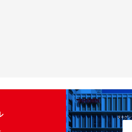
ル
タキゲン
く