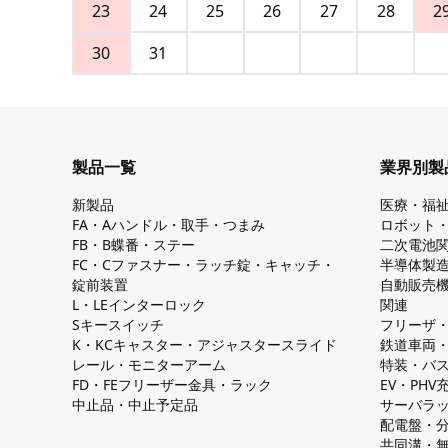
23
24
25
26
27
28
2
30
31
製品一覧
業界別製
新製品
医療・福
FA・Aハンドル・取手・つまみ
ロボット
FB・B蝶番・ステー
二次電池
FC・Cファスナー・ラッチ錠・キャッチ・
半導体製
錠前装置
自動販売
L・LEインターロック
関連
Sキースイッチ
フリーザ
K・KCキャスター・アジャスタースライド
鉄道車両
レール・モニターアーム
特装・バ
FD・FEフリーザー金具・ラック
EV・PH
中止品・中止予定品
サーバラ
配電盤・
共同溝・