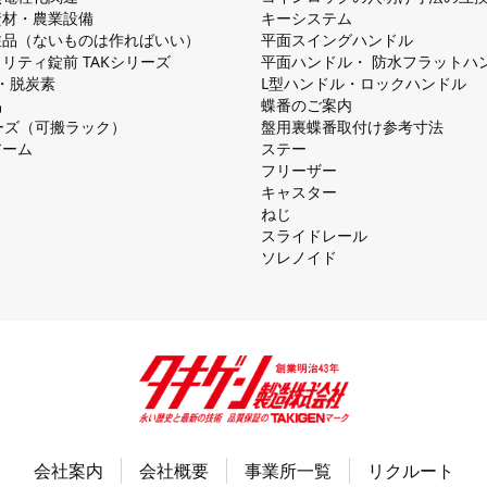
資材・農業設備
キーシステム
注品（ないものは作ればいい）
平⾯スイングハンドル
リティ錠前 TAKシリーズ
平⾯ハンドル・ 防⽔フラットハ
慮・脱炭素
L型ハンドル・ロックハンドル
品
蝶番のご案内
シリーズ（可搬ラック）
盤⽤裏蝶番取付け参考⼨法
アーム
ステー
フリーザー
キャスター
ねじ
スライドレール
ソレノイド
会社案内
会社概要
事業所一覧
リクルート