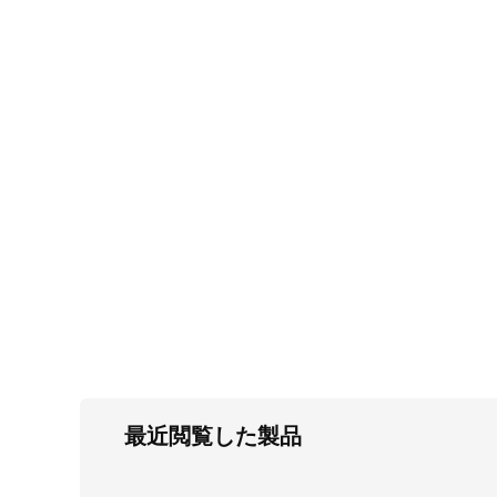
FC・C
電気錠・インターロック
L・LE
キースイッチ
S
キャスター・アジャスター・スライドレ
ール・モニターアーム
K・KC
断熱・ライト・ラック
FD・FE
最近閲覧した製品