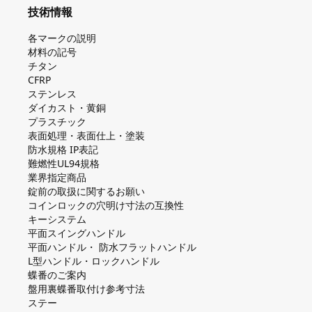
技術情報
各マークの説明
材料の記号
チタン
CFRP
ステンレス
ダイカスト・⻩銅
プラスチック
表面処理・表面仕上・塗装
防⽔規格 IP表記
難燃性UL94規格
業界指定商品
錠前の取扱に関するお願い
コインロックの⽳明け⼨法の互換性
キーシステム
平⾯スイングハンドル
平⾯ハンドル・ 防⽔フラットハンドル
L型ハンドル・ロックハンドル
蝶番のご案内
盤⽤裏蝶番取付け参考⼨法
ステー