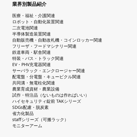
業界別製品紹介
医療・福祉・介護関連
ロボット・自動化装置関連
二次電池関連
半導体製造装置関連
自動販売機・自動改札機・コインロッカー関連
フリーザ・フードマシナリー関連
鉄道車両・駅舎関連
特装・バス・トラック関連
EV・PHV充電器関連
サーバラック・エンクロージャー関連
配電盤・分電盤・キュービクル関連
共同溝・無電柱化関連
農業育成資材・農業設備
試作・特注品（ないものは作ればいい）
ハイセキュリティ錠前 TAKシリーズ
SDGs配慮・脱炭素
省力化製品
staffシリーズ（可搬ラック）
モニターアーム