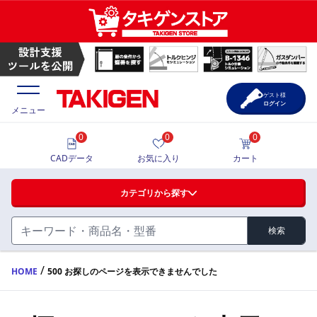
ゲスト様
ログイン
メニュー
0
0
0
価格一覧
CADデータ
お気に入り
カート
選定ツール
カテゴリから探す
製品カタログ
検索
ハンドル・取手・つまみ・周辺機器
FA・A
CAD一覧
/
HOME
500 お探しのページを表示できませんでした
蝶番・ステー・周辺機器
サポート・お問合せ
FB・B