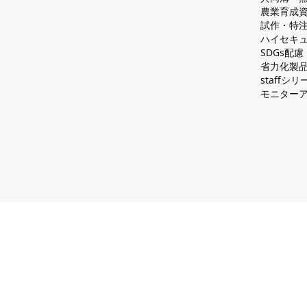
農業育成
試作・特
ハイセキュ
SDGs配
省力化製
staff
モニター