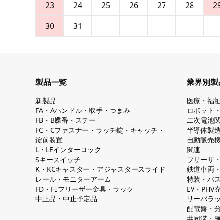
23
24
25
26
27
28
2
30
31
製品一覧
業界別製
新製品
医療・福
FA・Aハンドル・取手・つまみ
ロボット
FB・B蝶番・ステー
二次電池
FC・Cファスナー・ラッチ錠・キャッチ・
半導体製
錠前装置
自動販売
L・LEインターロック
関連
Sキースイッチ
フリーザ
K・KCキャスター・アジャスタースライド
鉄道車両
レール・モニターアーム
特装・バ
FD・FEフリーザー金具・ラック
EV・PH
中止品・中止予定品
サーバラ
配電盤・
共同溝・