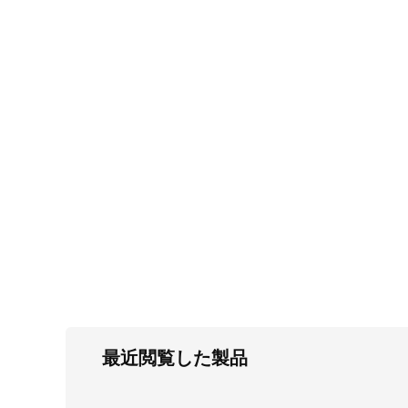
FC・C
電気錠・インターロック
L・LE
キースイッチ
S
キャスター・アジャスター・スライドレ
ール・モニターアーム
K・KC
断熱・ライト・ラック
FD・FE
最近閲覧した製品