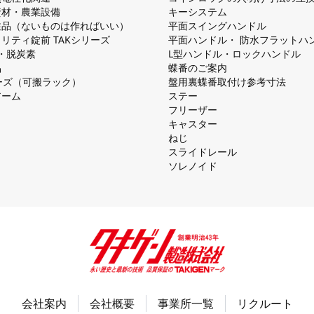
資材・農業設備
キーシステム
注品（ないものは作ればいい）
平⾯スイングハンドル
リティ錠前 TAKシリーズ
平⾯ハンドル・ 防⽔フラットハ
慮・脱炭素
L型ハンドル・ロックハンドル
品
蝶番のご案内
シリーズ（可搬ラック）
盤⽤裏蝶番取付け参考⼨法
アーム
ステー
フリーザー
キャスター
ねじ
スライドレール
ソレノイド
会社案内
会社概要
事業所一覧
リクルート