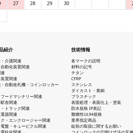
9
27
28
29
30
品紹介
技術情報
祉・介護関連
各マークの説明
・自動化装置関連
材料の記号
関連
チタン
造装置関連
CFRP
機・自動改札機・コインロッカー
ステンレス
ダイカスト・⻩銅
・フードマシナリー関連
プラスチック
・駅舎関連
表面処理・表面仕上・塗装
ス・トラック関連
防⽔規格 IP表記
V充電器関連
難燃性UL94規格
ック・エンクロージャー関連
業界指定商品
分電盤・キュービクル関連
錠前の取扱に関するお願い
無電柱化関連
コインロックの⽳明け⼨法の互