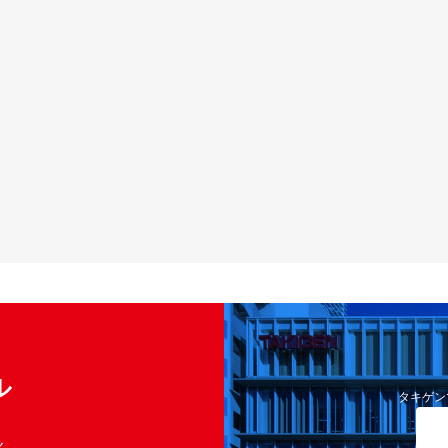
ル
タキゲン
く