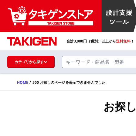
合計
3,000
円（税別）以上から
送料無料
！
カテゴリから探す
/
HOME
500 お探しのページを表示できませんでした
ハンドル・取手・つまみ・周辺機器
FA・A
お探
蝶番・ステー・周辺機器
FB・B
ファスナー・ラッチ錠・キャッチ・錠前
装置・周辺機器