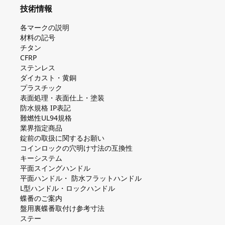
技術情報
各マークの説明
材料の記号
チタン
CFRP
ステンレス
ダイカスト・⻩銅
プラスチック
表面処理・表面仕上・塗装
防⽔規格 IP表記
難燃性UL94規格
業界指定商品
錠前の取扱に関するお願い
コインロックの⽳明け⼨法の互換性
キーシステム
平⾯スイングハンドル
平⾯ハンドル・ 防⽔フラットハンドル
L型ハンドル・ロックハンドル
蝶番のご案内
盤⽤裏蝶番取付け参考⼨法
ステー