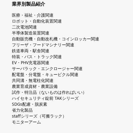
業界別製品紹介
医療・福祉・介護関連
ロボット・自動化装置関連
二次電池関連
半導体製造装置関連
自動販売機・自動改札機・コインロッカー関連
フリーザ・フードマシナリー関連
鉄道車両・駅舎関連
特装・バス・トラック関連
EV・PHV充電器関連
サーバラック・エンクロージャー関連
配電盤・分電盤・キュービクル関連
共同溝・無電柱化関連
農業育成資材・農業設備
試作・特注品（ないものは作ればいい）
ハイセキュリティ錠前 TAKシリーズ
SDGs配慮・脱炭素
省力化製品
staffシリーズ（可搬ラック）
モニターアーム