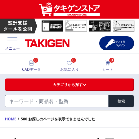
ゲスト様
ログイン
メニュー
0
0
0
価格一覧
CADデータ
お気に入り
カート
選定ツール
カテゴリから探す
製品カタログ
検索
ハンドル・取手・つまみ・周辺機器
FA・A
CAD一覧
/
HOME
500 お探しのページを表示できませんでした
蝶番・ステー・周辺機器
サポート・お問合せ
FB・B