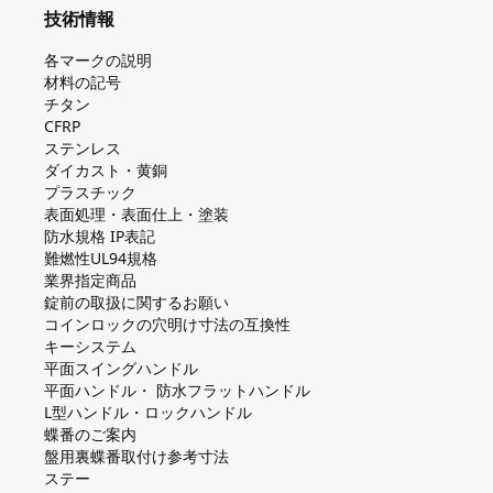
技術情報
各マークの説明
材料の記号
チタン
CFRP
ステンレス
ダイカスト・⻩銅
プラスチック
表面処理・表面仕上・塗装
防⽔規格 IP表記
難燃性UL94規格
業界指定商品
錠前の取扱に関するお願い
コインロックの⽳明け⼨法の互換性
キーシステム
平⾯スイングハンドル
平⾯ハンドル・ 防⽔フラットハンドル
L型ハンドル・ロックハンドル
蝶番のご案内
盤⽤裏蝶番取付け参考⼨法
ステー