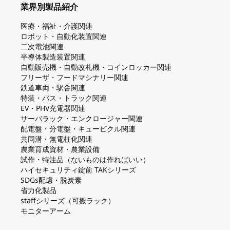
業界別製品紹介
医療・福祉・介護関連
ロボット・自動化装置関連
二次電池関連
半導体製造装置関連
自動販売機・自動改札機・コインロッカー関連
フリーザ・フードマシナリー関連
鉄道車両・駅舎関連
特装・バス・トラック関連
EV・PHV充電器関連
サーバラック・エンクロージャー関連
配電盤・分電盤・キュービクル関連
共同溝・無電柱化関連
農業育成資材・農業設備
試作・特注品（ないものは作ればいい）
ハイセキュリティ錠前 TAKシリーズ
SDGs配慮・脱炭素
省力化製品
staffシリーズ（可搬ラック）
モニターアーム