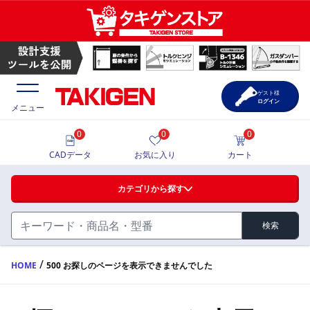
ゲスト様
ログイン
メニュー
0
0
0
価格一覧
CADデータ
お気に入り
カート
選定ツール
カテゴリから探す
製品カタログ
検索
ハンドル・取手・つまみ・周辺機器
FA・A
CAD一覧
/
HOME
500 お探しのページを表示できませんでした
蝶番・ステー・周辺機器
サポート・お問合せ
FB・B