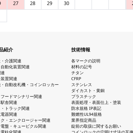
9
27
28
29
30
品紹介
技術情報
祉・介護関連
各マークの説明
・自動化装置関連
材料の記号
関連
チタン
造装置関連
CFRP
機・自動改札機・コインロッカー
ステンレス
ダイカスト・⻩銅
・フードマシナリー関連
プラスチック
・駅舎関連
表面処理・表面仕上・塗装
ス・トラック関連
防⽔規格 IP表記
V充電器関連
難燃性UL94規格
ック・エンクロージャー関連
業界指定商品
分電盤・キュービクル関連
錠前の取扱に関するお願い
無電柱化関連
コインロックの⽳明け⼨法の互