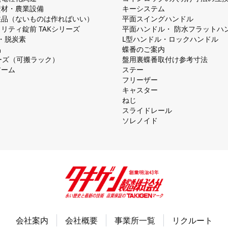
資材・農業設備
キーシステム
注品（ないものは作ればいい）
平⾯スイングハンドル
リティ錠前 TAKシリーズ
平⾯ハンドル・ 防⽔フラットハ
慮・脱炭素
L型ハンドル・ロックハンドル
品
蝶番のご案内
シリーズ（可搬ラック）
盤⽤裏蝶番取付け参考⼨法
アーム
ステー
フリーザー
キャスター
ねじ
スライドレール
ソレノイド
会社案内
会社概要
事業所一覧
リクルート