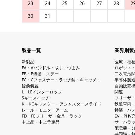
23
24
25
26
27
28
2
30
31
製品一覧
業界別製
新製品
医療・福
FA・Aハンドル・取手・つまみ
ロボット
FB・B蝶番・ステー
二次電池
FC・Cファスナー・ラッチ錠・キャッチ・
半導体製
錠前装置
自動販売
L・LEインターロック
関連
Sキースイッチ
フリーザ
K・KCキャスター・アジャスタースライド
鉄道車両
レール・モニターアーム
特装・バ
FD・FEフリーザー金具・ラック
EV・PH
中止品・中止予定品
サーバラ
配電盤・
共同溝・