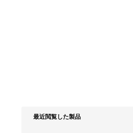
FC・C
電気錠・インターロック
L・LE
キースイッチ
S
キャスター・アジャスター・スライドレ
ール・モニターアーム
K・KC
断熱・ライト・ラック
FD・FE
最近閲覧した製品