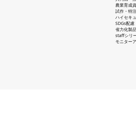
農業育成
試作・特
ハイセキュ
SDGs配
省力化製
staff
モニター