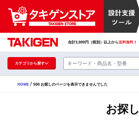
合計
3,000
円（税別）以上から
送料無料
！
カテゴリから探す
/
HOME
500 お探しのページを表示できませんでした
ハンドル・取手・つまみ・周辺機器
FA・A
お探
蝶番・ステー・周辺機器
FB・B
ファスナー・ラッチ錠・キャッチ・錠前
装置・周辺機器