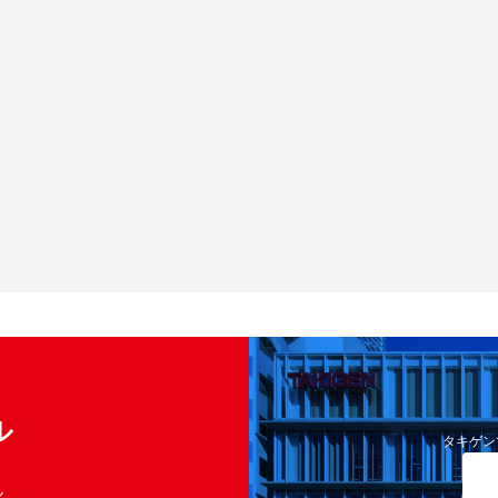
ル
タキゲン
く