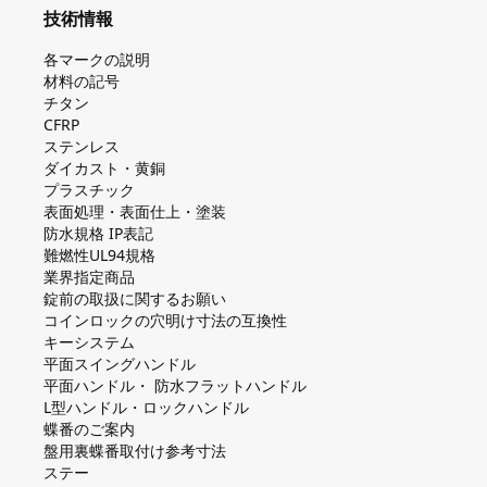
技術情報
各マークの説明
材料の記号
チタン
CFRP
ステンレス
ダイカスト・⻩銅
プラスチック
表面処理・表面仕上・塗装
防⽔規格 IP表記
難燃性UL94規格
業界指定商品
錠前の取扱に関するお願い
コインロックの⽳明け⼨法の互換性
キーシステム
平⾯スイングハンドル
平⾯ハンドル・ 防⽔フラットハンドル
L型ハンドル・ロックハンドル
蝶番のご案内
盤⽤裏蝶番取付け参考⼨法
ステー