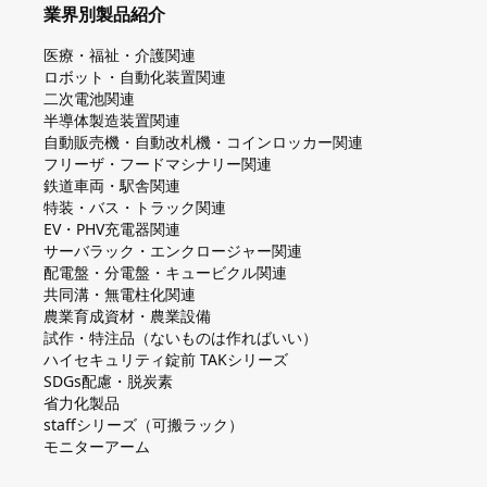
業界別製品紹介
医療・福祉・介護関連
ロボット・自動化装置関連
二次電池関連
半導体製造装置関連
自動販売機・自動改札機・コインロッカー関連
フリーザ・フードマシナリー関連
鉄道車両・駅舎関連
特装・バス・トラック関連
EV・PHV充電器関連
サーバラック・エンクロージャー関連
配電盤・分電盤・キュービクル関連
共同溝・無電柱化関連
農業育成資材・農業設備
試作・特注品（ないものは作ればいい）
ハイセキュリティ錠前 TAKシリーズ
SDGs配慮・脱炭素
省力化製品
staffシリーズ（可搬ラック）
モニターアーム