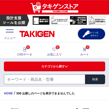
ゲスト様
ログイン
メニュー
0
0
0
価格一覧
CADデータ
お気に入り
カート
選定ツール
カテゴリから探す
製品カタログ
検索
ハンドル・取手・つまみ・周辺機器
FA・A
CAD一覧
/
HOME
500 お探しのページを表示できませんでした
蝶番・ステー・周辺機器
サポート・お問合せ
FB・B