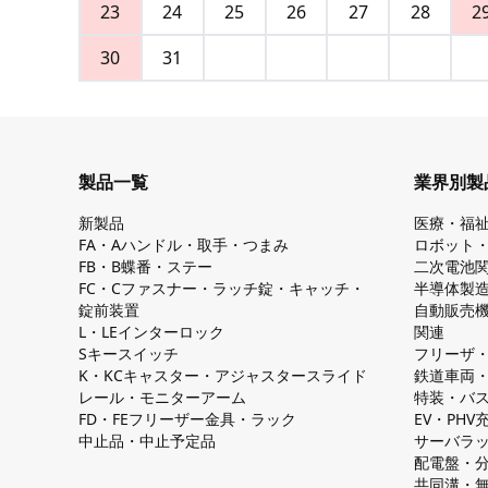
23
24
25
26
27
28
2
30
31
製品一覧
業界別製
新製品
医療・福
FA・Aハンドル・取手・つまみ
ロボット
FB・B蝶番・ステー
二次電池
FC・Cファスナー・ラッチ錠・キャッチ・
半導体製
錠前装置
自動販売
L・LEインターロック
関連
Sキースイッチ
フリーザ
K・KCキャスター・アジャスタースライド
鉄道車両
レール・モニターアーム
特装・バ
FD・FEフリーザー金具・ラック
EV・PH
中止品・中止予定品
サーバラ
配電盤・
共同溝・