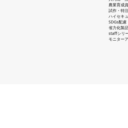
農業育成
試作・特
ハイセキュ
SDGs配
省力化製
staff
モニター