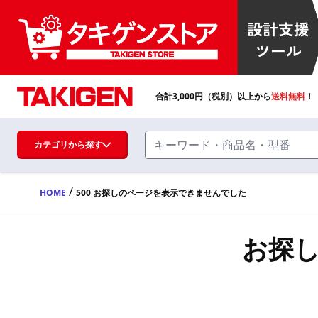
合計
3,000
円（税別）以上から
送料無料
！
カテゴリから探す
/
HOME
500 お探しのページを表示できませんでした
ハンドル・取手・つまみ・周辺機器
FA・A
お探
蝶番・ステー・周辺機器
FB・B
ファスナー・ラッチ錠・キャッチ・錠前
装置・周辺機器