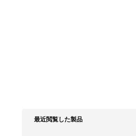
FC・C
電気錠・インターロック
L・LE
キースイッチ
S
キャスター・アジャスター・スライドレ
ール・モニターアーム
K・KC
断熱・ライト・ラック
FD・FE
最近閲覧した製品