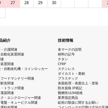
9
27
28
29
30
品紹介
技術情報
祉・介護関連
各マークの説明
・自動化装置関連
材料の記号
関連
チタン
造装置関連
CFRP
機・自動改札機・コインロッカー
ステンレス
ダイカスト・⻩銅
・フードマシナリー関連
プラスチック
・駅舎関連
表面処理・表面仕上・塗装
ス・トラック関連
防⽔規格 IP表記
V充電器関連
難燃性UL94規格
ック・エンクロージャー関連
業界指定商品
分電盤・キュービクル関連
錠前の取扱に関するお願い
無電柱化関連
コインロックの⽳明け⼨法の互