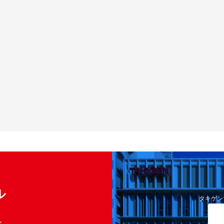
ル
タキゲン
く