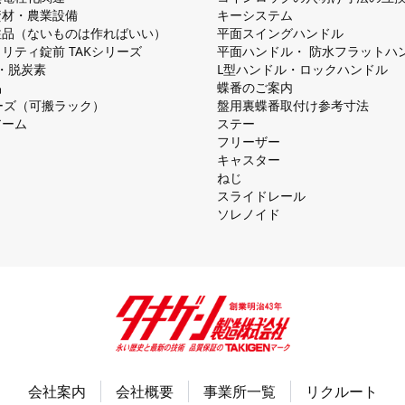
資材・農業設備
キーシステム
注品（ないものは作ればいい）
平⾯スイングハンドル
リティ錠前 TAKシリーズ
平⾯ハンドル・ 防⽔フラットハ
慮・脱炭素
L型ハンドル・ロックハンドル
品
蝶番のご案内
シリーズ（可搬ラック）
盤⽤裏蝶番取付け参考⼨法
アーム
ステー
フリーザー
キャスター
ねじ
スライドレール
ソレノイド
会社案内
会社概要
事業所一覧
リクルート