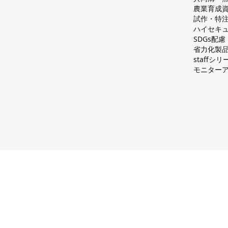
農業育成
試作・特
ハイセキュ
SDGs配
省力化製
staff
モニター