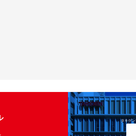
ル
タキゲン
く