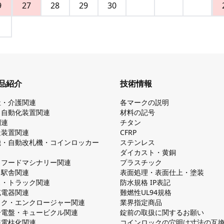
9
27
28
29
30
品紹介
技術情報
祉・介護関連
各マークの説明
・自動化装置関連
材料の記号
関連
チタン
造装置関連
CFRP
機・自動改札機・コインロッカー
ステンレス
ダイカスト・⻩銅
・フードマシナリー関連
プラスチック
・駅舎関連
表面処理・表面仕上・塗装
ス・トラック関連
防⽔規格 IP表記
V充電器関連
難燃性UL94規格
ック・エンクロージャー関連
業界指定商品
分電盤・キュービクル関連
錠前の取扱に関するお願い
無電柱化関連
コインロックの⽳明け⼨法の互