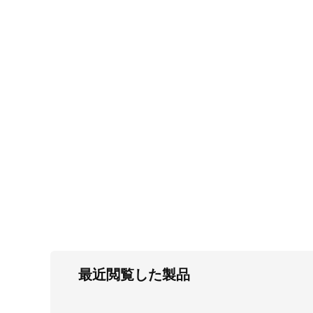
FC・C
電気錠・インターロック
L・LE
キースイッチ
S
キャスター・アジャスター・スライドレ
ール・モニターアーム
K・KC
断熱・ライト・ラック
FD・FE
最近閲覧した製品