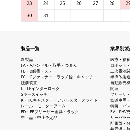
23
24
25
26
27
28
2
30
31
製品一覧
業界別製
新製品
医療・福
FA・Aハンドル・取手・つまみ
ロボット
FB・B蝶番・ステー
二次電池
FC・Cファスナー・ラッチ錠・キャッチ・
半導体製
錠前装置
自動販売
L・LEインターロック
関連
Sキースイッチ
フリーザ
K・KCキャスター・アジャスタースライド
鉄道車両
レール・モニターアーム
特装・バ
FD・FEフリーザー金具・ラック
EV・PH
中止品・中止予定品
サーバラ
配電盤・
共同溝・