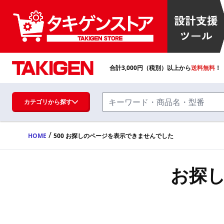
合計
3,000
円（税別）以上から
送料無料
！
カテゴリから探す
/
HOME
500 お探しのページを表示できませんでした
ハンドル・取手・つまみ・周辺機器
FA・A
お探
蝶番・ステー・周辺機器
FB・B
ファスナー・ラッチ錠・キャッチ・錠前
装置・周辺機器