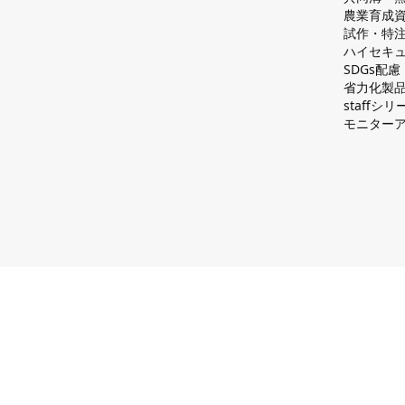
農業育成
試作・特
ハイセキュ
SDGs配
省力化製
staff
モニター