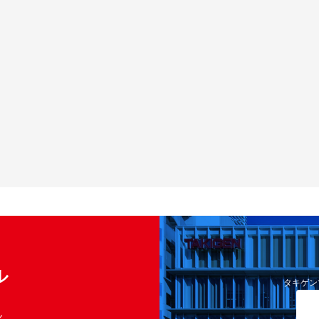
ル
タキゲン
く