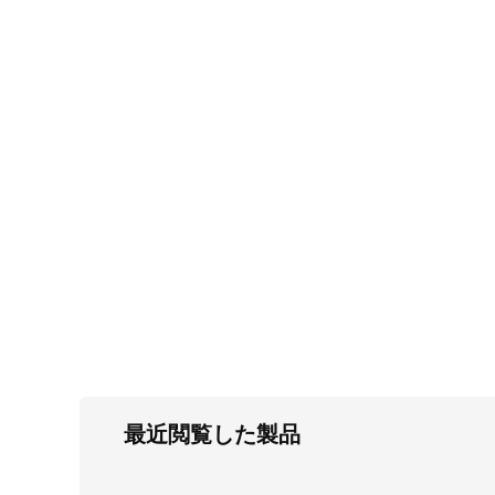
FC・C
電気錠・インターロック
L・LE
キースイッチ
S
キャスター・アジャスター・スライドレ
ール・モニターアーム
K・KC
断熱・ライト・ラック
FD・FE
最近閲覧した製品