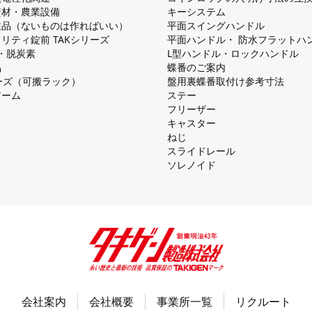
資材・農業設備
キーシステム
注品（ないものは作ればいい）
平⾯スイングハンドル
リティ錠前 TAKシリーズ
平⾯ハンドル・ 防⽔フラットハ
慮・脱炭素
L型ハンドル・ロックハンドル
品
蝶番のご案内
シリーズ（可搬ラック）
盤⽤裏蝶番取付け参考⼨法
アーム
ステー
フリーザー
キャスター
ねじ
スライドレール
ソレノイド
会社案内
会社概要
事業所一覧
リクルート