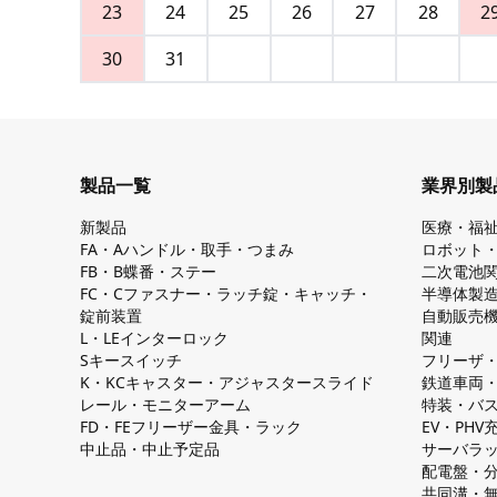
23
24
25
26
27
28
2
30
31
製品一覧
業界別製
新製品
医療・福
FA・Aハンドル・取手・つまみ
ロボット
FB・B蝶番・ステー
二次電池
FC・Cファスナー・ラッチ錠・キャッチ・
半導体製
錠前装置
自動販売
L・LEインターロック
関連
Sキースイッチ
フリーザ
K・KCキャスター・アジャスタースライド
鉄道車両
レール・モニターアーム
特装・バ
FD・FEフリーザー金具・ラック
EV・PH
中止品・中止予定品
サーバラ
配電盤・
共同溝・