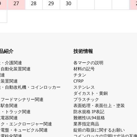
9
27
28
29
30
品紹介
技術情報
祉・介護関連
各マークの説明
・自動化装置関連
材料の記号
関連
チタン
造装置関連
CFRP
機・自動改札機・コインロッカー
ステンレス
ダイカスト・⻩銅
・フードマシナリー関連
プラスチック
・駅舎関連
表面処理・表面仕上・塗装
ス・トラック関連
防⽔規格 IP表記
V充電器関連
難燃性UL94規格
ック・エンクロージャー関連
業界指定商品
分電盤・キュービクル関連
錠前の取扱に関するお願い
無電柱化関連
コインロックの⽳明け⼨法の互