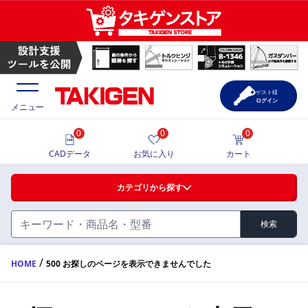
ゲスト様
ログイン
メニュー
0
0
0
価格一覧
CADデータ
お気に入り
カート
選定ツール
カテゴリから探す
製品カタログ
検索
ハンドル・取手・つまみ・周辺機器
FA・A
CAD一覧
/
HOME
500 お探しのページを表示できませんでした
蝶番・ステー・周辺機器
サポート・お問合せ
FB・B