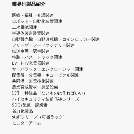
業界別製品紹介
医療・福祉・介護関連
ロボット・自動化装置関連
二次電池関連
半導体製造装置関連
自動販売機・自動改札機・コインロッカー関連
フリーザ・フードマシナリー関連
鉄道車両・駅舎関連
特装・バス・トラック関連
EV・PHV充電器関連
サーバラック・エンクロージャー関連
配電盤・分電盤・キュービクル関連
共同溝・無電柱化関連
農業育成資材・農業設備
試作・特注品（ないものは作ればいい）
ハイセキュリティ錠前 TAKシリーズ
SDGs配慮・脱炭素
省力化製品
staffシリーズ（可搬ラック）
モニターアーム