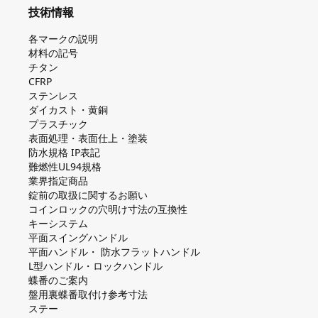
技術情報
各マークの説明
材料の記号
チタン
CFRP
ステンレス
ダイカスト・⻩銅
プラスチック
表面処理・表面仕上・塗装
防⽔規格 IP表記
難燃性UL94規格
業界指定商品
錠前の取扱に関するお願い
コインロックの⽳明け⼨法の互換性
キーシステム
平⾯スイングハンドル
平⾯ハンドル・ 防⽔フラットハンドル
L型ハンドル・ロックハンドル
蝶番のご案内
盤⽤裏蝶番取付け参考⼨法
ステー