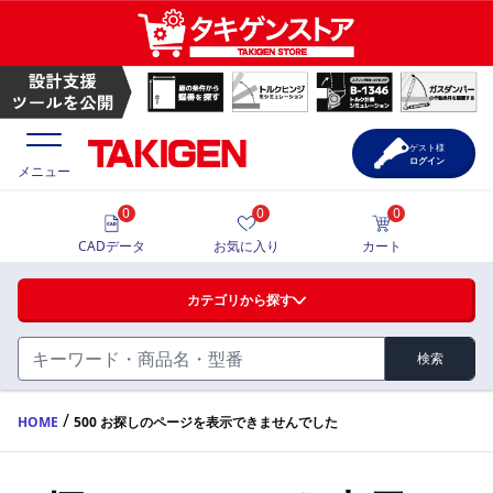
ゲスト様
ログイン
メニュー
0
0
0
価格一覧
CADデータ
お気に入り
カート
選定ツール
カテゴリから探す
製品カタログ
検索
ハンドル・取手・つまみ・周辺機器
FA・A
CAD一覧
/
HOME
500 お探しのページを表示できませんでした
蝶番・ステー・周辺機器
サポート・お問合せ
FB・B