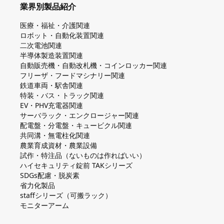
業界別製品紹介
医療・福祉・介護関連
ロボット・自動化装置関連
二次電池関連
半導体製造装置関連
自動販売機・自動改札機・コインロッカー関連
フリーザ・フードマシナリー関連
鉄道車両・駅舎関連
特装・バス・トラック関連
EV・PHV充電器関連
サーバラック・エンクロージャー関連
配電盤・分電盤・キュービクル関連
共同溝・無電柱化関連
農業育成資材・農業設備
試作・特注品（ないものは作ればいい）
ハイセキュリティ錠前 TAKシリーズ
SDGs配慮・脱炭素
省力化製品
staffシリーズ（可搬ラック）
モニターアーム