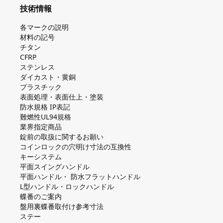
技術情報
各マークの説明
材料の記号
チタン
CFRP
ステンレス
ダイカスト・⻩銅
プラスチック
表面処理・表面仕上・塗装
防⽔規格 IP表記
難燃性UL94規格
業界指定商品
錠前の取扱に関するお願い
コインロックの⽳明け⼨法の互換性
キーシステム
平⾯スイングハンドル
平⾯ハンドル・ 防⽔フラットハンドル
L型ハンドル・ロックハンドル
蝶番のご案内
盤⽤裏蝶番取付け参考⼨法
ステー