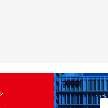
ル
タキゲン
く