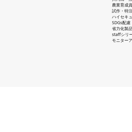
農業育成
試作・特
ハイセキュ
SDGs配
省力化製
staff
モニター