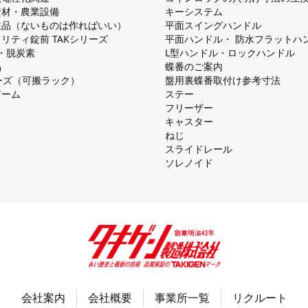
資材・農業設備
キーシステム
注品（ないものは作ればいい）
平⾯スイングハンドル
リティ錠前 TAKシリーズ
平⾯ハンドル・ 防⽔フラットハ
慮・脱炭素
L型ハンドル・ロックハンドル
品
蝶番のご案内
シリーズ（可搬ラック）
盤⽤裏蝶番取付け参考⼨法
アーム
ステー
フリーザー
キャスター
ねじ
スライドレール
ソレノイド
会社案内
会社概要
事業所一覧
リクルート