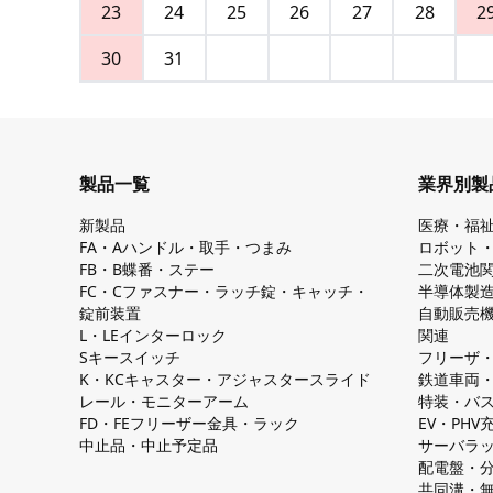
23
24
25
26
27
28
2
30
31
製品一覧
業界別製
新製品
医療・福
FA・Aハンドル・取手・つまみ
ロボット
FB・B蝶番・ステー
二次電池
FC・Cファスナー・ラッチ錠・キャッチ・
半導体製
錠前装置
自動販売
L・LEインターロック
関連
Sキースイッチ
フリーザ
K・KCキャスター・アジャスタースライド
鉄道車両
レール・モニターアーム
特装・バ
FD・FEフリーザー金具・ラック
EV・PH
中止品・中止予定品
サーバラ
配電盤・
共同溝・