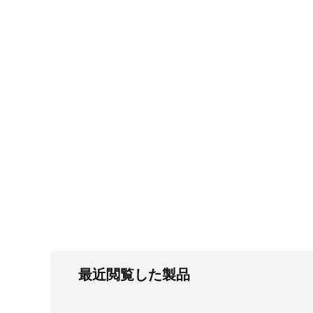
FC・C
電気錠・インターロック
L・LE
キースイッチ
S
キャスター・アジャスター・スライドレ
ール・モニターアーム
K・KC
断熱・ライト・ラック
FD・FE
最近閲覧した製品