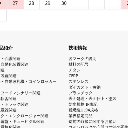
9
27
28
29
30
品紹介
技術情報
祉・介護関連
各マークの説明
・自動化装置関連
材料の記号
関連
チタン
造装置関連
CFRP
機・自動改札機・コインロッカー
ステンレス
ダイカスト・⻩銅
・フードマシナリー関連
プラスチック
・駅舎関連
表面処理・表面仕上・塗装
ス・トラック関連
防⽔規格 IP表記
V充電器関連
難燃性UL94規格
ック・エンクロージャー関連
業界指定商品
分電盤・キュービクル関連
錠前の取扱に関するお願い
無電柱化関連
コインロックの⽳明け⼨法の互