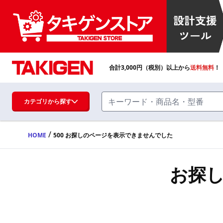
合計
3,000
円（税別）以上から
送料無料
！
カテゴリから探す
/
HOME
500 お探しのページを表示できませんでした
ハンドル・取手・つまみ・周辺機器
FA・A
お探
蝶番・ステー・周辺機器
FB・B
ファスナー・ラッチ錠・キャッチ・錠前
装置・周辺機器