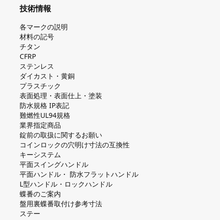
技術情報
各マークの説明
材料の記号
チタン
CFRP
ステンレス
ダイカスト・⻩銅
プラスチック
表面処理・表面仕上・塗装
防⽔規格 IP表記
難燃性UL94規格
業界指定商品
錠前の取扱に関するお願い
コインロックの⽳明け⼨法の互換性
キーシステム
平⾯スイングハンドル
平⾯ハンドル・ 防⽔フラットハンドル
L型ハンドル・ロックハンドル
蝶番のご案内
盤⽤裏蝶番取付け参考⼨法
ステー