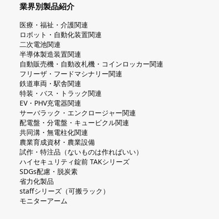
業界別製品紹介
医療・福祉・介護関連
ロボット・自動化装置関連
二次電池関連
半導体製造装置関連
自動販売機・自動改札機・コインロッカー関連
フリーザ・フードマシナリー関連
鉄道車両・駅舎関連
特装・バス・トラック関連
EV・PHV充電器関連
サーバラック・エンクロージャー関連
配電盤・分電盤・キュービクル関連
共同溝・無電柱化関連
農業育成資材・農業設備
試作・特注品（ないものは作ればいい）
ハイセキュリティ錠前 TAKシリーズ
SDGs配慮・脱炭素
省力化製品
staffシリーズ（可搬ラック）
モニターアーム