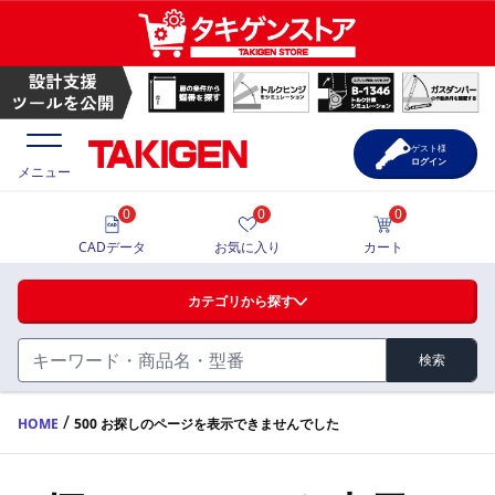
ゲスト様
ログイン
メニュー
0
0
0
価格一覧
CADデータ
お気に入り
カート
選定ツール
カテゴリから探す
製品カタログ
検索
ハンドル・取手・つまみ・周辺機器
FA・A
CAD一覧
/
HOME
500 お探しのページを表示できませんでした
蝶番・ステー・周辺機器
サポート・お問合せ
FB・B