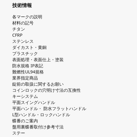
技術情報
各マークの説明
材料の記号
チタン
CFRP
ステンレス
ダイカスト・⻩銅
プラスチック
表面処理・表面仕上・塗装
防⽔規格 IP表記
難燃性UL94規格
業界指定商品
錠前の取扱に関するお願い
コインロックの⽳明け⼨法の互換性
キーシステム
平⾯スイングハンドル
平⾯ハンドル・ 防⽔フラットハンドル
L型ハンドル・ロックハンドル
蝶番のご案内
盤⽤裏蝶番取付け参考⼨法
ステー