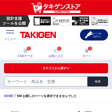
ゲスト様
ログイン
メニュー
0
0
0
価格一覧
CADデータ
お気に入り
カート
選定ツール
カテゴリから探す
製品カタログ
検索
ハンドル・取手・つまみ・周辺機器
FA・A
CAD一覧
/
HOME
500 お探しのページを表示できませんでした
蝶番・ステー・周辺機器
サポート・お問合せ
FB・B