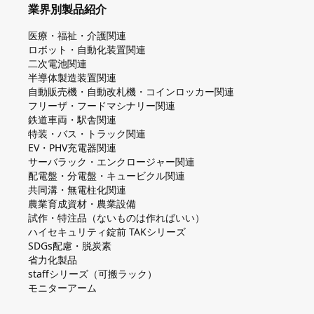
業界別製品紹介
医療・福祉・介護関連
ロボット・自動化装置関連
二次電池関連
半導体製造装置関連
自動販売機・自動改札機・コインロッカー関連
フリーザ・フードマシナリー関連
鉄道車両・駅舎関連
特装・バス・トラック関連
EV・PHV充電器関連
サーバラック・エンクロージャー関連
配電盤・分電盤・キュービクル関連
共同溝・無電柱化関連
農業育成資材・農業設備
試作・特注品（ないものは作ればいい）
ハイセキュリティ錠前 TAKシリーズ
SDGs配慮・脱炭素
省力化製品
staffシリーズ（可搬ラック）
モニターアーム