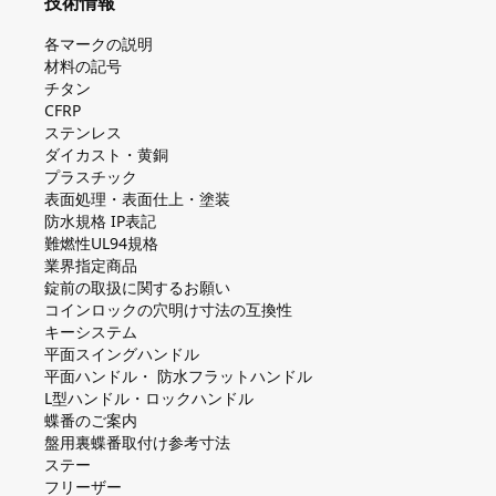
技術情報
各マークの説明
材料の記号
チタン
CFRP
ステンレス
ダイカスト・⻩銅
プラスチック
表面処理・表面仕上・塗装
防⽔規格 IP表記
難燃性UL94規格
業界指定商品
錠前の取扱に関するお願い
コインロックの⽳明け⼨法の互換性
キーシステム
平⾯スイングハンドル
平⾯ハンドル・ 防⽔フラットハンドル
L型ハンドル・ロックハンドル
蝶番のご案内
盤⽤裏蝶番取付け参考⼨法
ステー
フリーザー