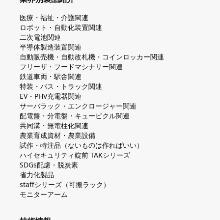
医療・福祉・介護関連
ロボット・自動化装置関連
二次電池関連
半導体製造装置関連
自動販売機・自動改札機・コインロッカー関連
フリーザ・フードマシナリー関連
鉄道車両・駅舎関連
特装・バス・トラック関連
EV・PHV充電器関連
サーバラック・エンクロージャー関連
配電盤・分電盤・キュービクル関連
共同溝・無電柱化関連
農業育成資材・農業設備
試作・特注品（ないものは作ればいい）
ハイセキュリティ錠前 TAKシリーズ
SDGs配慮・脱炭素
省力化製品
staffシリーズ（可搬ラック）
モニターアーム