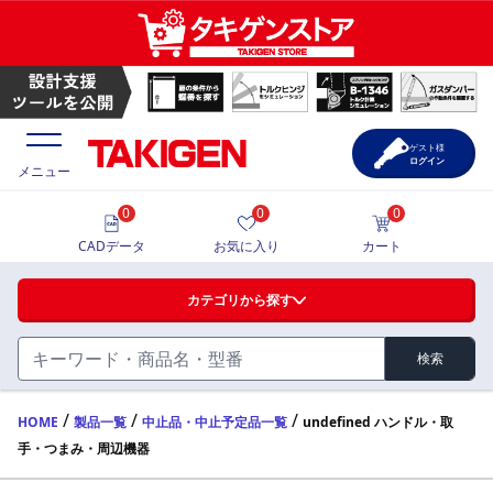
ゲスト様
ログイン
メニュー
0
0
0
価格一覧
CADデータ
お気に入り
カート
選定ツール
カテゴリから探す
製品カタログ
検索
ハンドル・取手・つまみ・周辺機器
FA・A
CAD一覧
/
/
/
HOME
製品一覧
中止品・中止予定品一覧
undefined ハンドル・取
手・つまみ・周辺機器
蝶番・ステー・周辺機器
サポート・お問合せ
FB・B