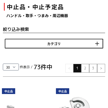
中止品・中止予定品
ファスナー・ラッチ錠・キャッチ・錠前装置・周
辺機器
ハンドル・取手・つまみ・周辺機器
FC・C
絞り込み検索
電気錠・インターロック
L・LE
カテゴリ
キースイッチ
S
73
件中
キャスター・アジャスター・スライドレール・モ
件表示 /
<
1
2
3
>
ニターアーム
K・KC
断熱・ライト・ラック
中止品
中止品
FD・FE