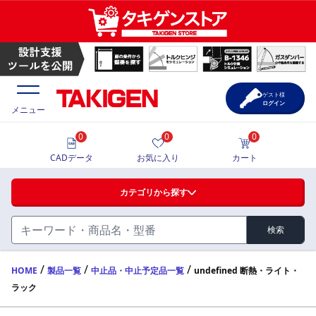
ゲスト様
ログイン
メニュー
0
0
0
価格一覧
CADデータ
お気に入り
カート
選定ツール
カテゴリから探す
製品カタログ
検索
ハンドル・取手・つまみ・周辺機器
FA・A
CAD一覧
/
/
/
HOME
製品一覧
中止品・中止予定品一覧
undefined 断熱・ライト・
ラック
蝶番・ステー・周辺機器
サポート・お問合せ
FB・B