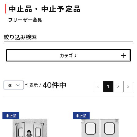
中止品・中止予定品
ファスナー・ラッチ錠・キャッチ・錠前装置・周
辺機器
フリーザー金具
FC・C
絞り込み検索
電気錠・インターロック
L・LE
カテゴリ
キースイッチ
S
40
件中
キャスター・アジャスター・スライドレール・モ
件表示 /
<
1
2
>
ニターアーム
K・KC
断熱・ライト・ラック
中止品
中止品
FD・FE