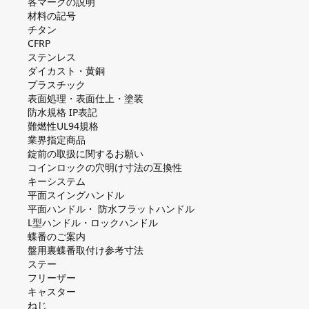
各マークの説明
材料の記号
チタン
CFRP
ステンレス
ダイカスト・⻩銅
プラスチック
表面処理・表面仕上・塗装
防⽔規格 IP表記
難燃性UL94規格
業界指定商品
錠前の取扱に関するお願い
コインロックの⽳明け⼨法の互換性
キーシステム
平⾯スイングハンドル
平⾯ハンドル・ 防⽔フラットハンドル
L型ハンドル・ロックハンドル
蝶番のご案内
盤⽤裏蝶番取付け参考⼨法
ステー
フリーザー
キャスター
ねじ