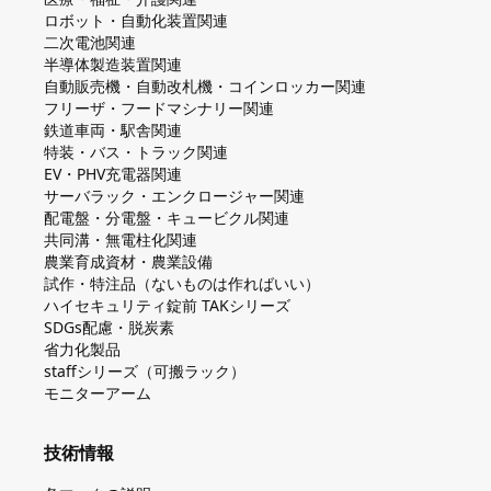
ロボット・自動化装置関連
二次電池関連
半導体製造装置関連
自動販売機・自動改札機・コインロッカー関連
フリーザ・フードマシナリー関連
鉄道車両・駅舎関連
特装・バス・トラック関連
EV・PHV充電器関連
サーバラック・エンクロージャー関連
配電盤・分電盤・キュービクル関連
共同溝・無電柱化関連
農業育成資材・農業設備
試作・特注品（ないものは作ればいい）
ハイセキュリティ錠前 TAKシリーズ
SDGs配慮・脱炭素
省力化製品
staffシリーズ（可搬ラック）
モニターアーム
技術情報