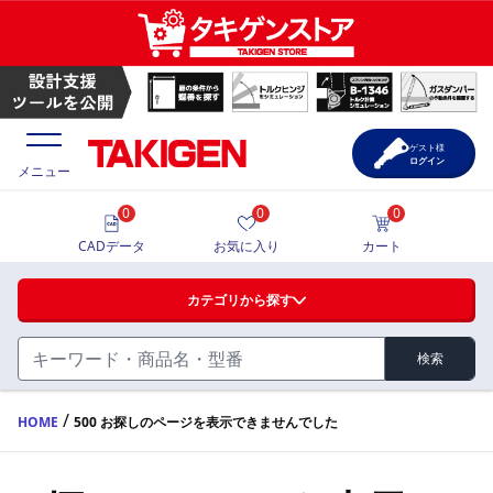
ゲスト様
ログイン
メニュー
0
0
0
価格一覧
CADデータ
お気に入り
カート
選定ツール
カテゴリから探す
製品カタログ
検索
ハンドル・取手・つまみ・周辺機器
FA・A
CAD一覧
/
HOME
500 お探しのページを表示できませんでした
蝶番・ステー・周辺機器
サポート・お問合せ
FB・B