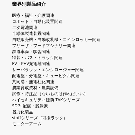
業界別製品紹介
医療・福祉・介護関連
ロボット・自動化装置関連
二次電池関連
半導体製造装置関連
自動販売機・自動改札機・コインロッカー関連
フリーザ・フードマシナリー関連
鉄道車両・駅舎関連
特装・バス・トラック関連
EV・PHV充電器関連
サーバラック・エンクロージャー関連
配電盤・分電盤・キュービクル関連
共同溝・無電柱化関連
農業育成資材・農業設備
試作・特注品（ないものは作ればいい）
ハイセキュリティ錠前 TAKシリーズ
SDGs配慮・脱炭素
省力化製品
staffシリーズ（可搬ラック）
モニターアーム