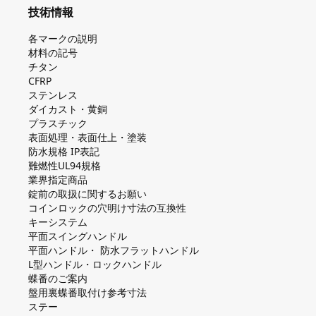
技術情報
各マークの説明
材料の記号
チタン
CFRP
ステンレス
ダイカスト・⻩銅
プラスチック
表面処理・表面仕上・塗装
防⽔規格 IP表記
難燃性UL94規格
業界指定商品
錠前の取扱に関するお願い
コインロックの⽳明け⼨法の互換性
キーシステム
平⾯スイングハンドル
平⾯ハンドル・ 防⽔フラットハンドル
L型ハンドル・ロックハンドル
蝶番のご案内
盤⽤裏蝶番取付け参考⼨法
ステー